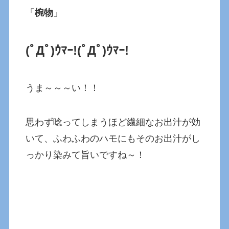
「
椀物
」
(ﾟДﾟ)ｳﾏｰ!
(ﾟДﾟ)ｳﾏｰ!
うま～～～い！！
思わず唸ってしまうほど繊細なお出汁が効
いて、ふわふわのハモにもそのお出汁がし
っかり染みて旨いですね～！