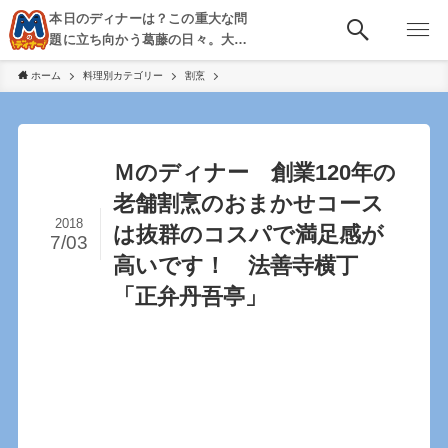
本日のディナーは？この重大な問
題に立ち向かう葛藤の日々。大
阪・京都・神戸を中心とした食べ
ホーム
料理別カテゴリー
割烹
歩き、飲み歩きを綴る。
Ｍのディナー 創業120年の
老舗割烹のおまかせコース
2018
は抜群のコスパで満足感が
7/03
高いです！ 法善寺横丁
「正弁丹吾亭」