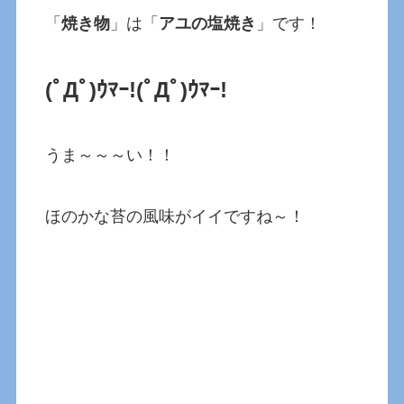
「
焼き物
」は「
アユの塩焼き
」です！
(ﾟДﾟ)ｳﾏｰ!
(ﾟДﾟ)ｳﾏｰ!
うま～～～い！！
ほのかな苔の風味がイイですね～！