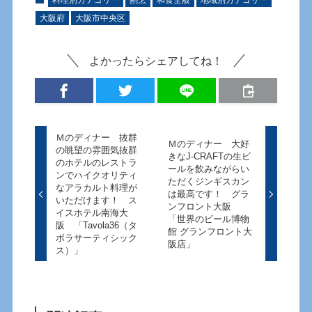
大阪府
大阪市中央区
よかったらシェアしてね！
Ｍのディナー 抜群
Ｍのディナー 大好
の眺望の雰囲気抜群
きなJ-CRAFTの生ビ
のホテルのレストラ
ールを飲みながらい
ンでハイクオリティ
ただくジンギスカン
なアラカルト料理が
は最高です！ グラ
いただけます！ ス
ンフロント大阪
イスホテル南海大
「世界のビール博物
阪 「Tavola36（タ
館 グランフロント大
ボラサーティシック
阪店」
ス）」