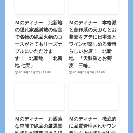
Ｍのディナー 北新地
Ｍのディナー 本格派
の隠れ家感満載の個室
と創作系の天ぷらとお
で名物の絶品火鍋のコ
蕎麦をアテに日本酒と
ースがとてもリーズナ
ワインが楽しめる素晴
ブルにいただけま
らしいお店！ 北新
す！ 北新地 「北新
地 「天麩羅とお蕎
地 七宝」
麦 三輪」
2019年03月22日 19:00
2019年03月20日 19:00
Ｍのディナー お洒落
Ｍのディナー 徹底的
な空間で絶品の厳選黒
に品質管理されたワン
毛和牛が堪能できる隠
ランク上の和牛がお手