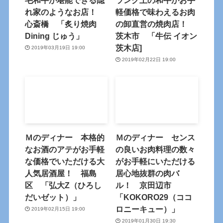
れ家のようなお店！
軽価格で味わえるお肉
心斎橋 「炙り焼肉
の卸直営の焼肉店！
Dining じゅう」
茨木市 「牛伝 イオン
茨木店]
2019年03月19日 19:00
2019年02月22日 19:00
Ｍのディナー 本格的
Ｍのディナー センス
なお酒のアテがお手軽
の良いお肉料理の数々
な価格でいただける大
がお手軽にいただける
人気居酒屋！ 福島
居心地抜群の肉バ
区 「弘大Z（ひろし
ル！ 京田辺市
だいゼット）」
「KOKORO29（ココ
ロニーキュー）」
2019年02月15日 19:00
2019年01月30日 19:30