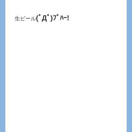
(ﾟДﾟ)ﾌﾟﾊｰ!
生ビール