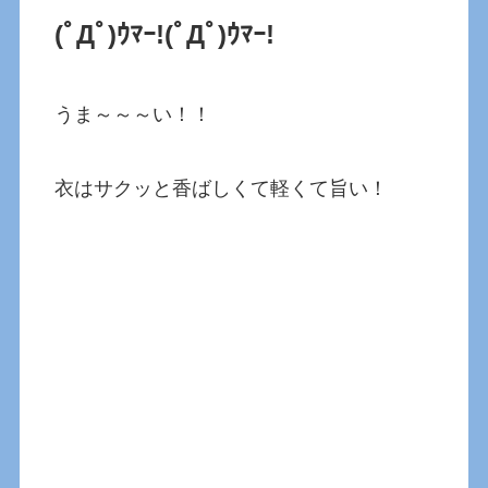
(ﾟДﾟ)ｳﾏｰ!
(ﾟДﾟ)ｳﾏｰ!
うま～～～い！！
衣はサクッと香ばしくて軽くて旨い！