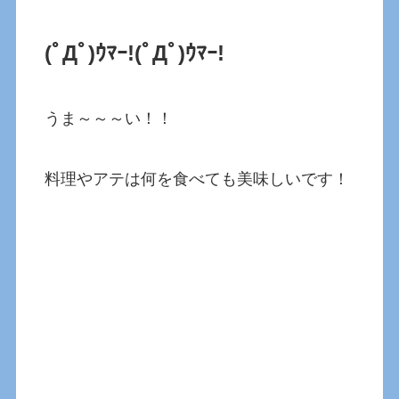
(ﾟДﾟ)ｳﾏｰ!
(ﾟДﾟ)ｳﾏｰ!
うま～～～い！！
料理やアテは何を食べても美味しいです！