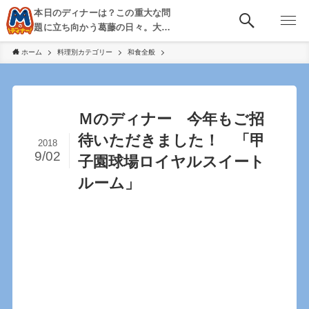
本日のディナーは？この重大な問
題に立ち向かう葛藤の日々。大
阪・京都・神戸を中心とした食べ
ホーム
料理別カテゴリー
和食全般
歩き、飲み歩きを綴る。
Ｍのディナー 今年もご招
待いただきました！ 「甲
2018
9/02
子園球場ロイヤルスイート
ルーム」