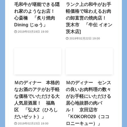
毛和牛が堪能できる隠
ランク上の和牛がお手
れ家のようなお店！
軽価格で味わえるお肉
心斎橋 「炙り焼肉
の卸直営の焼肉店！
Dining じゅう」
茨木市 「牛伝 イオン
茨木店]
2019年03月19日 19:00
2019年02月22日 19:00
Ｍのディナー 本格的
Ｍのディナー センス
なお酒のアテがお手軽
の良いお肉料理の数々
な価格でいただける大
がお手軽にいただける
人気居酒屋！ 福島
居心地抜群の肉バ
区 「弘大Z（ひろし
ル！ 京田辺市
だいゼット）」
「KOKORO29（ココ
ロニーキュー）」
2019年02月15日 19:00