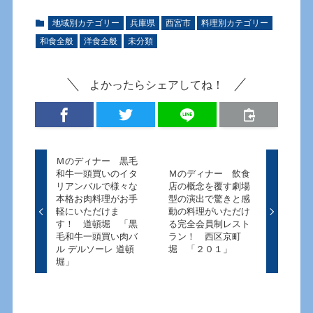
地域別カテゴリー
兵庫県
西宮市
料理別カテゴリー
和食全般
洋食全般
未分類
よかったらシェアしてね！
Ｍのディナー 黒毛
和牛一頭買いのイタ
Ｍのディナー 飲食
リアンバルで様々な
店の概念を覆す劇場
本格お肉料理がお手
型の演出で驚きと感
軽にいただけま
動の料理がいただけ
す！ 道頓堀 「黒
る完全会員制レスト
毛和牛一頭買い肉バ
ラン！ 西区京町
ル デルソーレ 道頓
堀 「２０１」
堀」