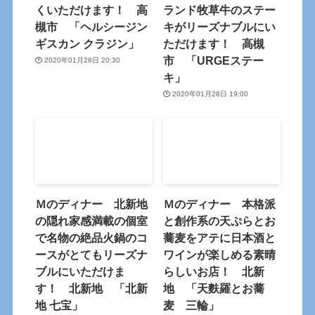
くいただけます！ 高
ランド牧草牛のステー
槻市 「ヘルシージン
キがリーズナブルにい
ギスカン クラジン」
ただけます！ 高槻
市 「URGEステー
2020年01月28日 20:30
キ」
2020年01月28日 19:00
Ｍのディナー 北新地
Ｍのディナー 本格派
の隠れ家感満載の個室
と創作系の天ぷらとお
で名物の絶品火鍋のコ
蕎麦をアテに日本酒と
ースがとてもリーズナ
ワインが楽しめる素晴
ブルにいただけま
らしいお店！ 北新
す！ 北新地 「北新
地 「天麩羅とお蕎
地 七宝」
麦 三輪」