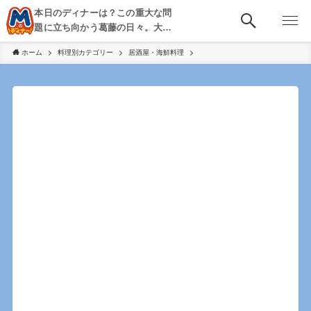
本日のディナーは？この重大な問
題に立ち向かう葛藤の日々。大
阪・京都・神戸を中心とした食べ
ホーム
料理別カテゴリー
居酒屋・海鮮料理
歩き、飲み歩きを綴る。