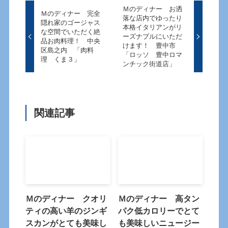
Ｍのディナー お洒
Ｍのディナー 完全
落な店内でゆったり
隠れ家のゴージャス
本格イタリアンがリ
な空間でいただく絶
ーズナブルにいただ
品お肉料理！ 中央
けます！ 豊中市
区島之内 「肉料
「ロッソ 豊中ロマ
理 くま３」
ンチック街道店」
関連記事
Ｍのディナー クオリ
Ｍのディナー 高タン
ティの高い羊のジンギ
パク低カロリーでとて
スカンがとても美味し
も美味しいニュージー