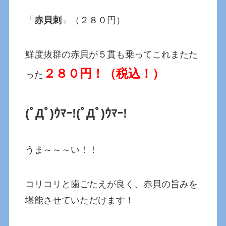
「
赤貝刺
」（２８０円）
鮮度抜群の赤貝が５貫も乗ってこれまたた
２８０円！（
税込！）
った
(ﾟДﾟ)ｳﾏｰ!(ﾟДﾟ)ｳﾏｰ!
うま～～～い！！
コリコリと歯ごたえが良く、赤貝の旨みを
堪能させていただけます！