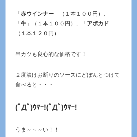
「
赤ウインナー
」（１本１００円）、
「
牛
」（１本１００円）、「
アボカド
」
（１本１２０円）
串カツも良心的な価格です！
２度漬けお断りのソースにどぼんとつけて
食べると・・・
(ﾟДﾟ)ｳﾏｰ!(ﾟДﾟ)ｳﾏｰ!
うま～～～い！！