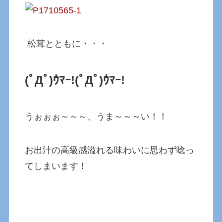
松茸とともに・・・
(ﾟДﾟ)ｳﾏｰ!(ﾟДﾟ)ｳﾏｰ!
うぉぉぉ～～～、うま～～～い！！
お出汁の高級感溢れる味わいに思わず唸っ
てしまいます！