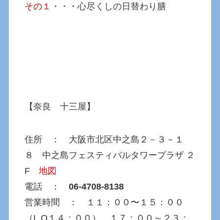
その１
・・・心尽くしの日替わり膳
【奈良 十三屋】
住所 ： 大阪市北区中之島２－３－１
８ 中之島フェスティバルタワープラザ ２
F
地図
電話 ：
06-4708-8138
営業時間 ： １１：００〜１５：００
（L.O１４：００）、１７：００～２３：