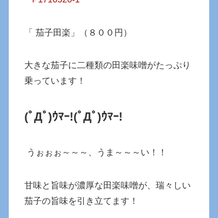
「 茄子田楽」（８００円）
大きな茄子に二種類の田楽味噌がたっぷり
乗っています！
(ﾟДﾟ)ｳﾏｰ!(ﾟДﾟ)ｳﾏｰ!
うぉぉぉ～～～、うま～～～い！！
甘味と旨味が濃厚な田楽味噌が、瑞々しい
茄子の旨味を引き立てます！