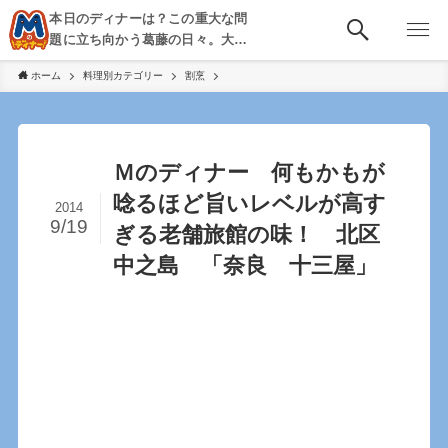
本日のディナーは？この重大な問
題に立ち向かう葛藤の日々。大
阪・京都・神戸を中心とした食べ
ホーム
料理別カテゴリー
割烹
歩き、飲み歩きを綴る。
Ｍのディナー 何もかもが
唸るほど旨いレベルが高す
2014
9/19
ぎる老舗旅館の味！ 北区
中之島 「奈良 十三屋」