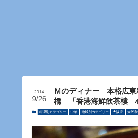
Ｍのディナー 本格広東
2014
9/26
橋 「香港海鮮飲茶樓 
料理別カテゴリー
中華
地域別カテゴリー
大阪府
大阪市