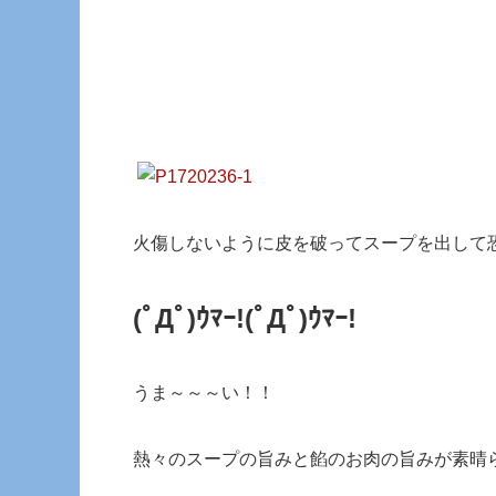
火傷しないように皮を破ってスープを出して
(ﾟДﾟ)ｳﾏｰ!(ﾟДﾟ)ｳﾏｰ!
うま～～～い！！
熱々のスープの旨みと餡のお肉の旨みが素晴