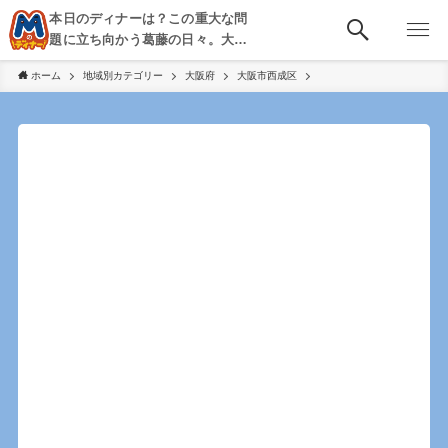
本日のディナーは？この重大な問
題に立ち向かう葛藤の日々。大
阪・京都・神戸を中心とした食べ
ホーム
地域別カテゴリー
大阪府
大阪市西成区
歩き、飲み歩きを綴る。