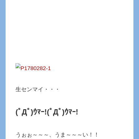
生センマイ・・・
(ﾟДﾟ)ｳﾏｰ!
(ﾟДﾟ)ｳﾏｰ!
うぉぉ～～～、うま～～～い！！