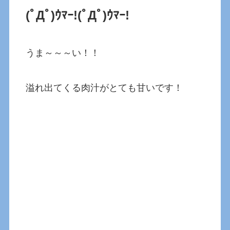
(ﾟДﾟ)ｳﾏｰ!
(ﾟДﾟ)ｳﾏｰ!
うま～～～い！！
溢れ出てくる肉汁がとても甘いです！