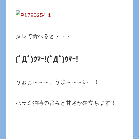
タレで食べると・・・
(ﾟДﾟ)ｳﾏｰ!
(ﾟДﾟ)ｳﾏｰ!
うぉぉ～～～、うま～～～い！！
ハラミ独特の旨みと甘さが際立ちます！