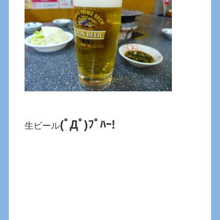
(ﾟДﾟ)ﾌﾟﾊｰ!
生ビール