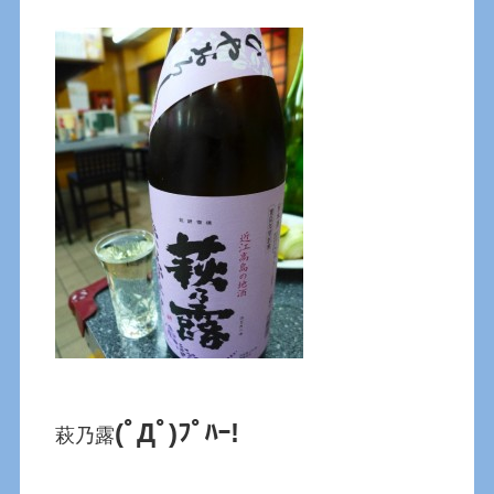
(ﾟДﾟ)ﾌﾟﾊｰ!
萩乃露