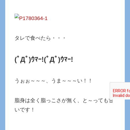
タレで食べたら・・・
(ﾟДﾟ)ｳﾏｰ!
(ﾟДﾟ)ｳﾏｰ!
うぉぉ～～～、うま～～～い！！
脂身は全く脂っこさが無く、と～っても甘
いです！