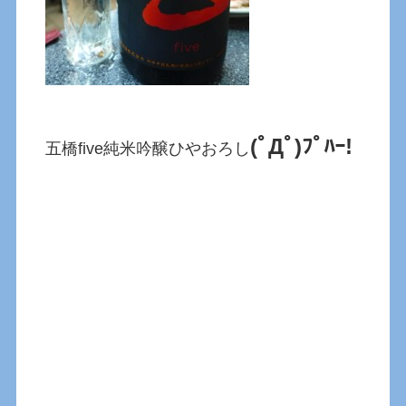
(ﾟДﾟ)ﾌﾟﾊｰ!
五橋five純米吟醸ひやおろし