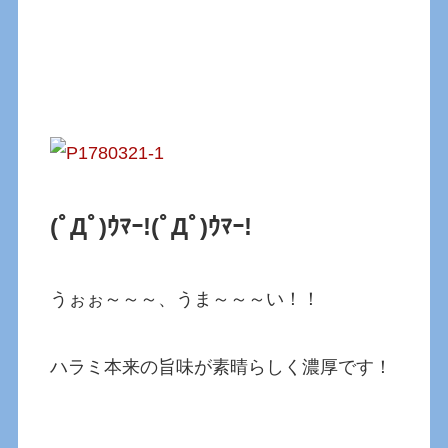
(ﾟДﾟ)ｳﾏｰ!
(ﾟДﾟ)ｳﾏｰ!
うぉぉ～～～、うま～～～い！！
ハラミ本来の旨味が素晴らしく濃厚です！