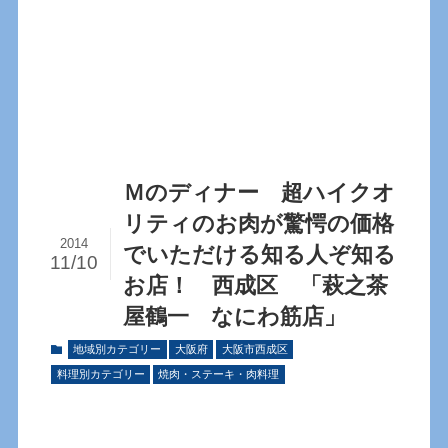
Ｍのディナー 超ハイクオ
リティのお肉が驚愕の価格
2014
でいただける知る人ぞ知る
11/10
お店！ 西成区 「萩之茶
屋鶴一 なにわ筋店」
地域別カテゴリー
大阪府
大阪市西成区
料理別カテゴリー
焼肉・ステーキ・肉料理