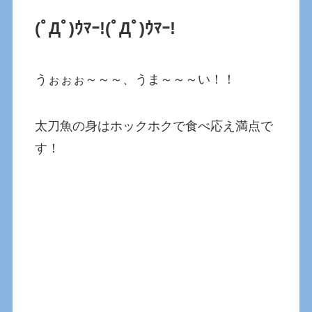
(ﾟДﾟ)ｳﾏｰ!(ﾟДﾟ)ｳﾏｰ!
うぉぉぉ～～～、うま～～～い！！
太刀魚の身はホックホクで食べ応え満点で
す！