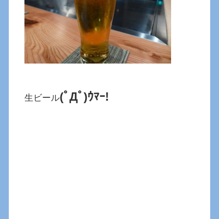
(ﾟДﾟ)ｳﾏｰ!
生ビール