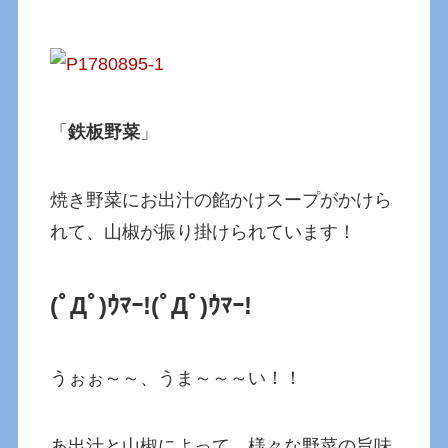
「
鉄板野菜
」
焼き野菜にお出汁の餡かけスープがかけら
れて、山椒が振り掛けられています！
(ﾟДﾟ)ｳﾏｰ!(ﾟДﾟ)ｳﾏｰ!
うぉぉ～～、うま～～～い！！
あ出汁と山椒によって、様々な野菜の旨味