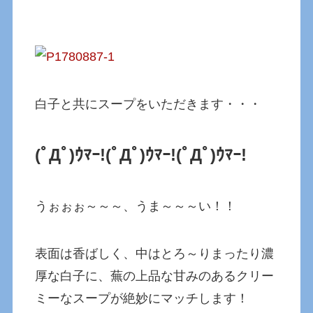
白子と共にスープをいただきます・・・
(ﾟДﾟ)ｳﾏｰ!(ﾟДﾟ)ｳﾏｰ!
(ﾟДﾟ)ｳﾏｰ!
うぉぉぉ～～～、うま～～～い！！
表面は香ばしく、中はとろ～りまったり濃
厚な白子に、蕪の上品な甘みのあるクリー
ミーなスープが絶妙にマッチします！