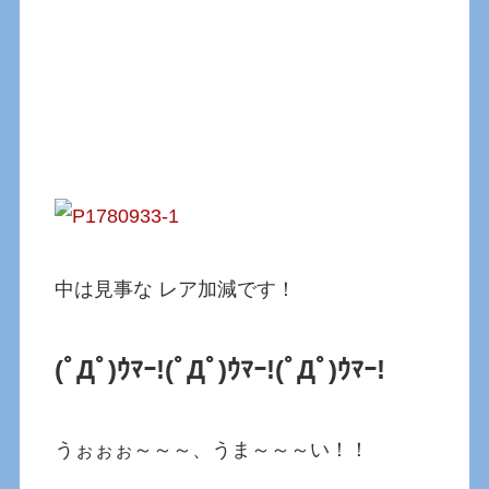
中は見事な レア加減です！
(ﾟДﾟ)ｳﾏｰ!(ﾟДﾟ)ｳﾏｰ!
(ﾟДﾟ)ｳﾏｰ!
うぉぉぉ～～～、うま～～～い！！