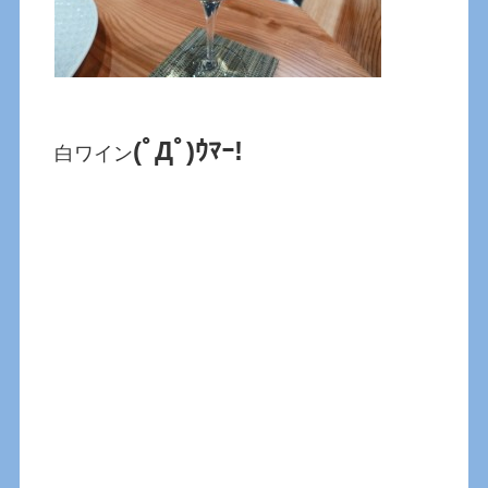
(ﾟДﾟ)ｳﾏｰ!
白ワイン