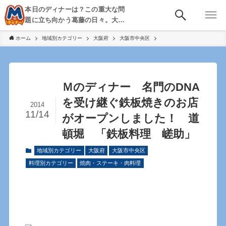
本日のディナーは？この重大な問
題に立ち向かう葛藤の日々。大
阪・京都・神戸を中心とした食べ
ホーム
地域別カテゴリー
大阪府
大阪市中央区
歩き、飲み歩きを綴る。
Ｍのディナー 名門のDNA
を受け継ぐ鉄板焼きのお店
2014
11/14
がオープンしました！ 道
頓堀 「鉄板料理 嵯助」
地域別カテゴリー
大阪府
大阪市中央区
料理別カテゴリー
焼肉・ステーキ・肉料理