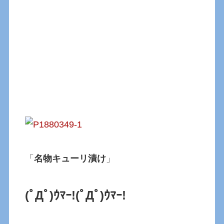
「
名物キューリ漬け
」
(ﾟДﾟ)ｳﾏｰ!(ﾟДﾟ)ｳﾏｰ!