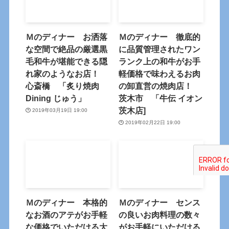
Ｍのディナー お洒落
Ｍのディナー 徹底的
な空間で絶品の厳選黒
に品質管理されたワン
毛和牛が堪能できる隠
ランク上の和牛がお手
れ家のようなお店！
軽価格で味わえるお肉
心斎橋 「炙り焼肉
の卸直営の焼肉店！
Dining じゅう」
茨木市 「牛伝 イオン
茨木店]
2019年03月19日 19:00
2019年02月22日 19:00
Ｍのディナー 本格的
Ｍのディナー センス
なお酒のアテがお手軽
の良いお肉料理の数々
な価格でいただける大
がお手軽にいただける