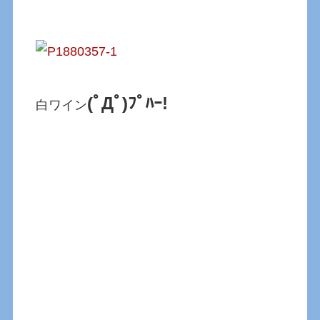
(ﾟДﾟ)ﾌﾟﾊｰ!
白ワイン