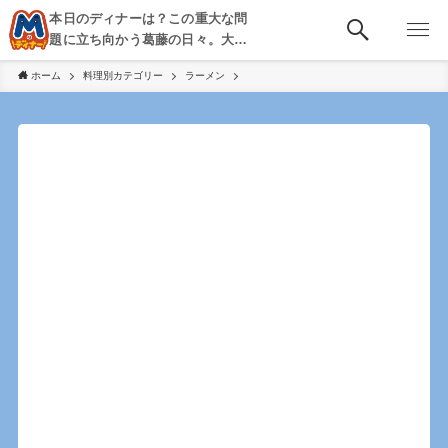
本日のディナーは？この重大な問
題に立ち向かう葛藤の日々。大
阪・京都・神戸を中心とした食べ
ホーム
料理別カテゴリー
ラーメン
歩き、飲み歩きを綴る。