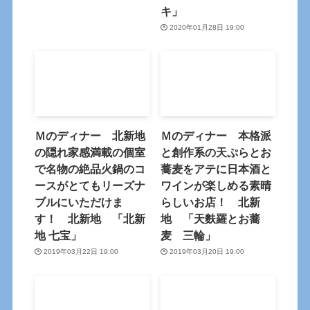
キ」
2020年01月28日 19:00
Ｍのディナー 北新地
Ｍのディナー 本格派
の隠れ家感満載の個室
と創作系の天ぷらとお
で名物の絶品火鍋のコ
蕎麦をアテに日本酒と
ースがとてもリーズナ
ワインが楽しめる素晴
ブルにいただけま
らしいお店！ 北新
す！ 北新地 「北新
地 「天麩羅とお蕎
地 七宝」
麦 三輪」
2019年03月22日 19:00
2019年03月20日 19:00