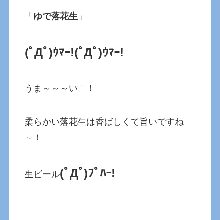
「
ゆで落花生
」
(ﾟДﾟ)ｳﾏｰ!(ﾟДﾟ)ｳﾏｰ!
うま～～～い！！
柔らかい落花生は香ばしくて旨いですね
～！
(ﾟДﾟ)ﾌﾟﾊｰ!
生ビール