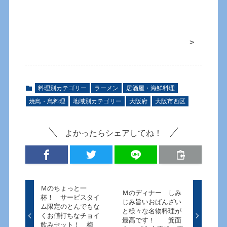
>
料理別カテゴリー
ラーメン
居酒屋・海鮮料理
焼鳥・鳥料理
地域別カテゴリー
大阪府
大阪市西区
よかったらシェアしてね！
Ｍのちょっと一
Ｍのディナー しみ
杯！ サービスタイ
じみ旨いおばんざい
ム限定のとんでもな
と様々な名物料理が
くお値打ちなチョイ
最高です！ 箕面
飲みセット！ 梅