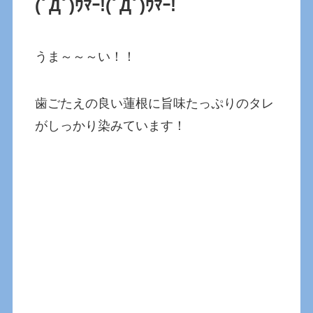
(ﾟДﾟ)ｳﾏｰ!(ﾟДﾟ)ｳﾏｰ!
うま～～～い！！
歯ごたえの良い蓮根に旨味たっぷりのタレ
がしっかり染みています！