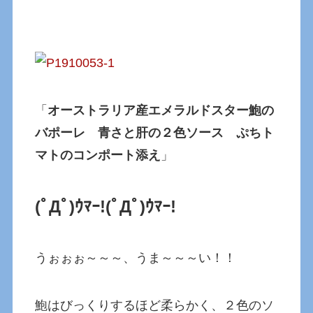
「
オーストラリア産エメラルドスター鮑の
バポーレ 青さと肝の２色ソース ぷちト
マトのコンポート添え
」
(ﾟДﾟ)ｳﾏｰ!
(ﾟДﾟ)ｳﾏｰ!
うぉぉぉ～～～、うま～～～い！！
鮑はびっくりするほど柔らかく、２色のソ