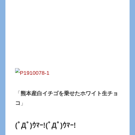
「
熊本産白イチゴを乗せたホワイト生チョ
コ
」
(ﾟДﾟ)ｳﾏｰ!
(ﾟДﾟ)ｳﾏｰ!