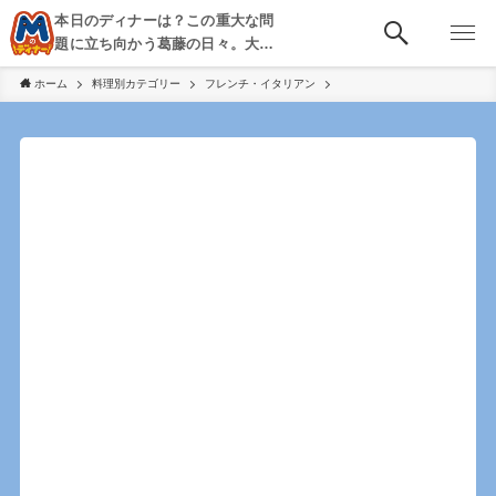
本日のディナーは？この重大な問
題に立ち向かう葛藤の日々。大
阪・京都・神戸を中心とした食べ
ホーム
料理別カテゴリー
フレンチ・イタリアン
歩き、飲み歩きを綴る。