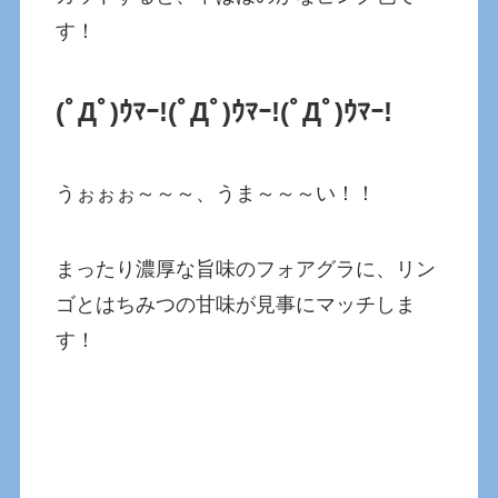
す！
(ﾟДﾟ)ｳﾏｰ!
(ﾟДﾟ)ｳﾏｰ
!
(ﾟДﾟ)ｳﾏｰ!
うぉぉぉ～～～、うま～～～い！！
まったり濃厚な旨味のフォアグラに、リン
ゴとはちみつの甘味が見事にマッチしま
す！