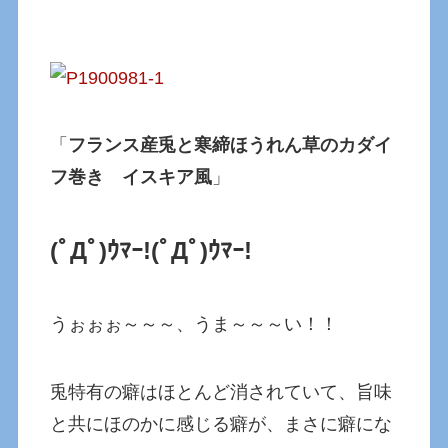
「
フランス産兎と寒締ほうれん草のカダイ
フ巻き イスキア風
」
(ﾟДﾟ)ｳﾏｰ!
(ﾟДﾟ)ｳﾏｰ!
うぉぉぉ～～～、うま～～～い！！
兎特有の癖はほとんど消されていて、旨味
と共にほのかに感じる癖が、まさに癖にな