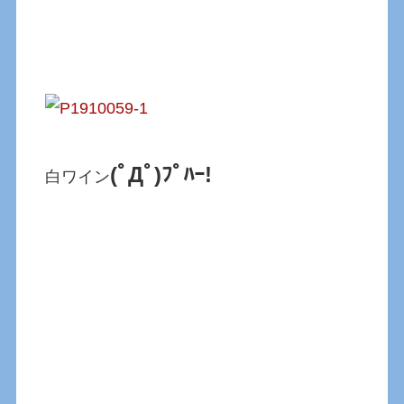
(ﾟДﾟ)ﾌﾟﾊｰ!
白ワイン