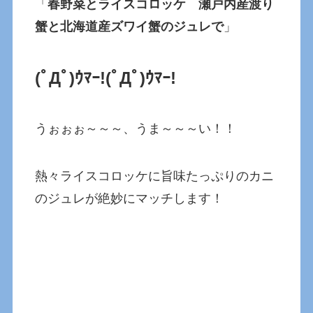
「
春野菜とライスコロッケ 瀬戸内産渡り
蟹と北海道産ズワイ蟹のジュレで
」
(ﾟДﾟ)ｳﾏｰ!
(ﾟДﾟ)ｳﾏｰ!
うぉぉぉ～～～、うま～～～い！！
熱々ライスコロッケに旨味たっぷりのカニ
のジュレが絶妙にマッチします！