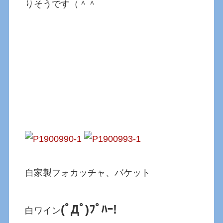
りそうです（＾＾
自家製フォカッチャ、バケット
(ﾟДﾟ)ﾌﾟﾊｰ!
白ワイン