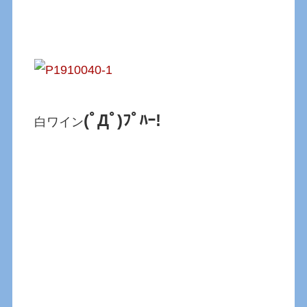
(ﾟДﾟ)ﾌﾟﾊｰ!
白ワイン