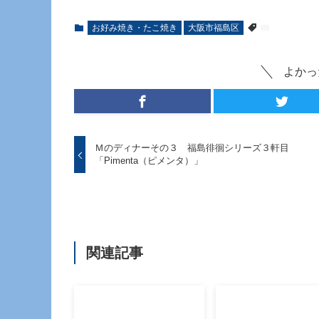
お好み焼き・たこ焼き
大阪市福島区
よかっ
Ｍのディナーその３ 福島徘徊シリーズ３軒目
「Pimenta（ピメンタ）」
関連記事