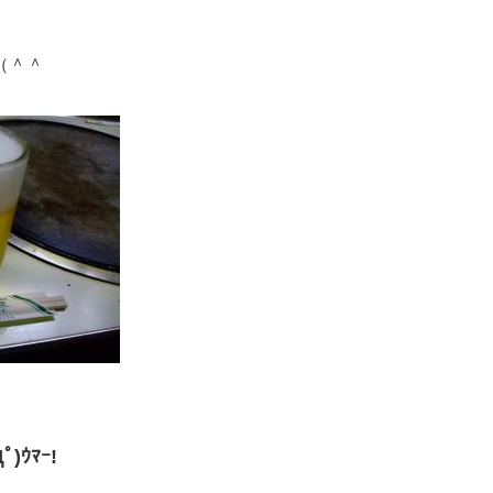
（＾＾
Дﾟ)ｳﾏｰ!