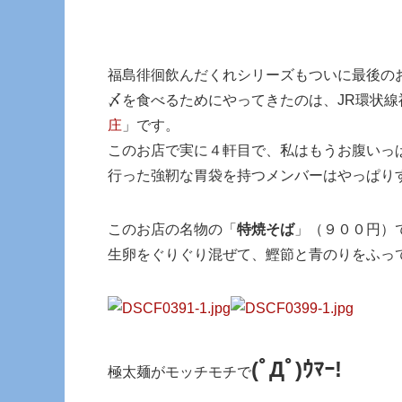
福島徘徊飲んだくれシリーズもついに最後の
〆を食べるためにやってきたのは、JR環状線
庄
」です。
このお店で実に４軒目で、私はもうお腹いっ
行った強靭な胃袋を持つメンバーはやっぱり
このお店の名物の「
特焼そば
」（９００円）
生卵をぐりぐり混ぜて、鰹節と青のりをふっ
(ﾟДﾟ)ｳﾏｰ!
極太麺がモッチモチで