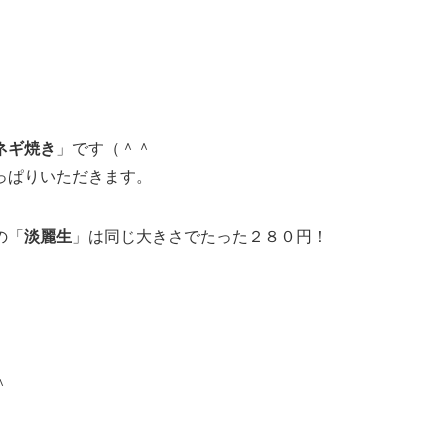
ネギ焼き
」です（＾＾
っぱりいただきます。
の「
淡麗生
」は同じ大きさでたった２８０円！
＾