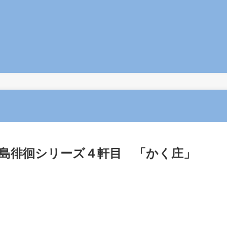
島徘徊シリーズ４軒目 「かく庄」