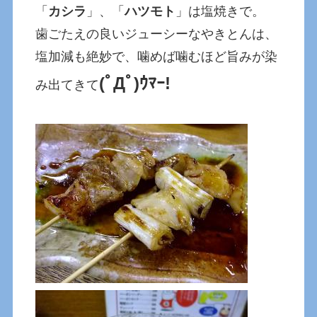
「
カシラ
」、「
ハツモト
」は塩焼きで。
歯ごたえの良いジューシーなやきとんは、
塩加減も絶妙で、噛めば噛むほど旨みが染
(ﾟДﾟ)ｳﾏｰ!
み出てきて