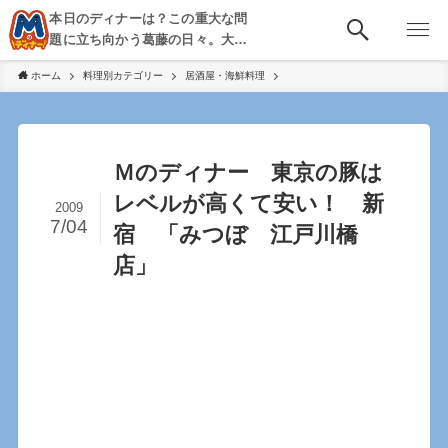
本日のディナーは？この重大な問
題に立ち向かう葛藤の日々。大
阪・京都・神戸を中心とした食べ
ホーム
料理別カテゴリー
居酒屋・海鮮料理
歩き、飲み歩きを綴る。
Ｍのディナー 東京の豚は
レベルが高くて安い！ 新
2009
7/04
宿 「みつぼ 江戸川橋
店」