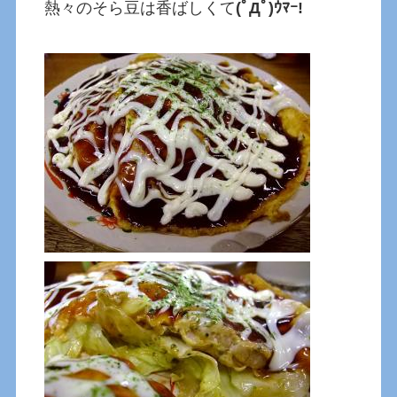
熱々のそら豆は香ばしくて
(ﾟДﾟ)ｳﾏｰ!