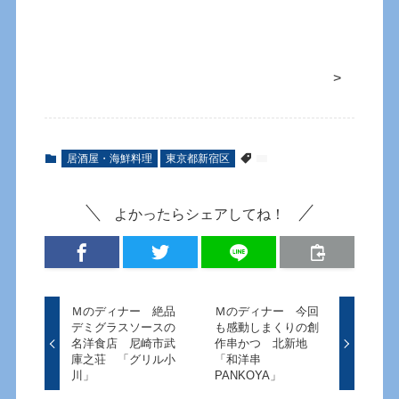
>
居酒屋・海鮮料理
東京都新宿区
よかったらシェアしてね！
Ｍのディナー 絶品
Ｍのディナー 今回
デミグラスソースの
も感動しまくりの創
名洋食店 尼崎市武
作串かつ 北新地
庫之荘 「グリル小
「和洋串
川」
PANKOYA」