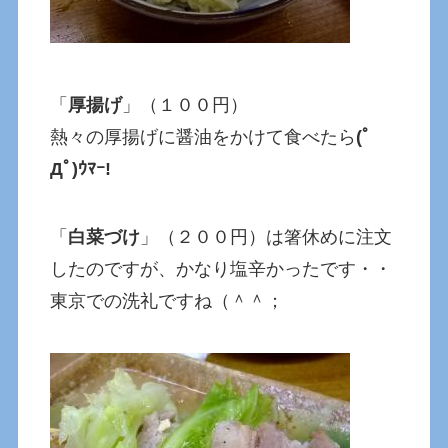
「
厚揚げ
」（１００円）
熱々の厚揚げに醤油をかけて食べたら
(ﾟ
Дﾟ)ｳﾏｰ!
「
白菜づけ
」（２００円）は箸休めに注文
したのですが、かなり塩辛かったです・・
東京での洗礼ですね（＾＾；