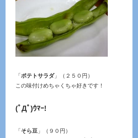
「
ポテトサラダ
」（２５０円）
この味付けめちゃくちゃ好きです！
(ﾟДﾟ)ｳﾏｰ!
「
そら豆
」（９０円）