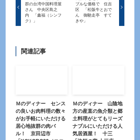
群の台湾中国料理屋
ブルな価格で 住吉
さん 中央区島之
区 「松阪牛とおで
内 「鑫福（シンフ
ん 御馳走亭 すて
ク）」
きや」
関連記事
Ｍのディナー センス
Ｍのディナー 山陰地
の良いお肉料理の数々
方の産直の魚介類と郷
がお手軽にいただける
土料理がとてもリーズ
居心地抜群の肉バ
ナブルにいただける人
ル！ 京田辺市
気居酒屋！ 十三