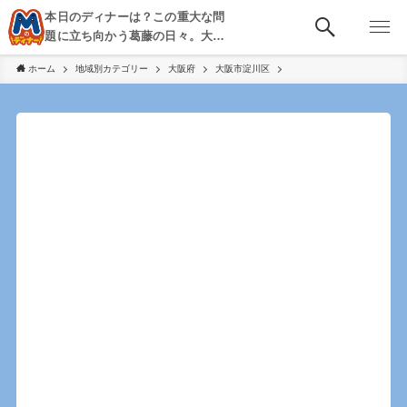
本日のディナーは？この重大な問
題に立ち向かう葛藤の日々。大
阪・京都・神戸を中心とした食べ
ホーム
地域別カテゴリー
大阪府
大阪市淀川区
歩き、飲み歩きを綴る。