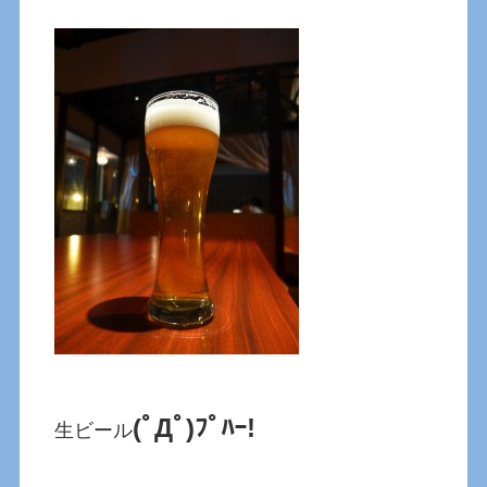
(ﾟДﾟ)ﾌﾟﾊｰ!
生ビール