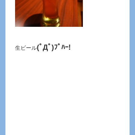
(ﾟДﾟ)ﾌﾟﾊｰ!
生ビール