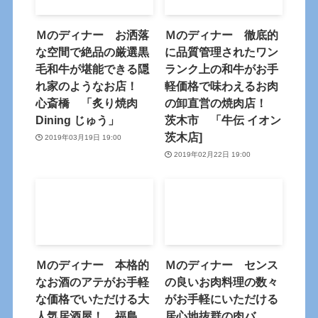
Ｍのディナー お洒落
Ｍのディナー 徹底的
な空間で絶品の厳選黒
に品質管理されたワン
毛和牛が堪能できる隠
ランク上の和牛がお手
れ家のようなお店！
軽価格で味わえるお肉
心斎橋 「炙り焼肉
の卸直営の焼肉店！
Dining じゅう」
茨木市 「牛伝 イオン
茨木店]
2019年03月19日 19:00
2019年02月22日 19:00
Ｍのディナー 本格的
Ｍのディナー センス
なお酒のアテがお手軽
の良いお肉料理の数々
な価格でいただける大
がお手軽にいただける
人気居酒屋！ 福島
居心地抜群の肉バ