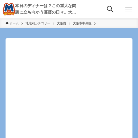
本日のディナーは？この重大な問
題に立ち向かう葛藤の日々。大
阪・京都・神戸を中心とした食べ
ホーム
地域別カテゴリー
大阪府
大阪市中央区
歩き、飲み歩きを綴る。