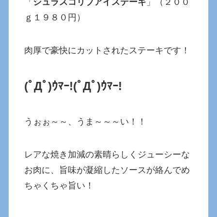
「
シュラスコリブアイステーキ
」（２００
ｇ１９８０円）
肉厚で豪快にカットされたステーキです！
(ﾟДﾟ)ｳﾏｰ!(ﾟДﾟ)ｳﾏｰ!
うぉぉ～～、うま～～～い！！
レアな焼き加減の素晴らしくジューシーな
お肉に、旨味が凝縮したソースが絡んでめ
ちゃくちゃ旨い！