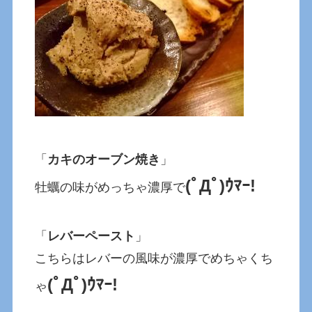
「
カキのオーブン焼き
」
(ﾟДﾟ)ｳﾏｰ!
牡蠣の味がめっちゃ濃厚で
「
レバーペースト
」
こちらはレバーの風味が濃厚でめちゃくち
(ﾟДﾟ)ｳﾏｰ!
ゃ