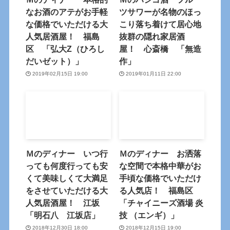
なお酒のアテがお手軽
ツサワーが名物のほっ
な価格でいただける大
こり落ち着けて居心地
人気居酒屋！ 福島
抜群の隠れ家居酒
区 「弘大Z（ひろし
屋！ 心斎橋 「無造
だいゼット）」
作」
2019年02月15日 19:00
2019年01月11日 22:00
Ｍのディナー いつ行
Ｍのディナー お洒落
っても何度行っても安
な空間で本格中華がお
くて美味しくて大満足
手頃な価格でいただけ
をさせていただける大
る人気店！ 福島区
人気居酒屋！ 江坂
「チャイニーズ酒場 炎
「明石八 江坂店」
技 （エンギ）」
2018年12月30日 18:00
2018年12月15日 19:00