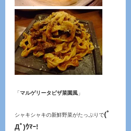
「
マルゲリータピザ菜園風
」
(ﾟ
シャキシャキの新鮮野菜がたっぷりで
Дﾟ)ｳﾏｰ!