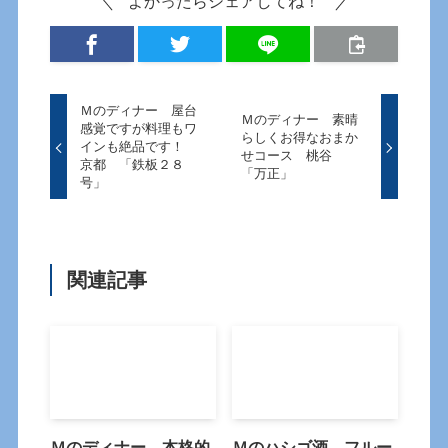
よかったらシェアしてね！
Ｍのディナー 屋台
Ｍのディナー 素晴
感覚ですが料理もワ
らしくお得なおまか
インも絶品です！
せコース 桃谷
京都 「鉄板２８
「万正」
号」
関連記事
Ｍのディナー 本格的
Ｍのハシゴ酒 フルー