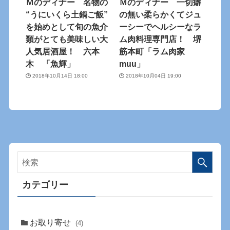
Ｍのディナー 名物の
Ｍのディナー 一切癖
“うにいくら土鍋ご飯”
の無い柔らかくてジュ
を始めとして旬の魚介
ーシーでヘルシーなラ
類がとても美味しい大
ム肉料理専門店！ 堺
人気居酒屋！ 六本
筋本町「ラム肉家
木 「魚輝」
muu」
2018年10月14日 18:00
2018年10月04日 19:00
カテゴリー
お取り寄せ
(4)