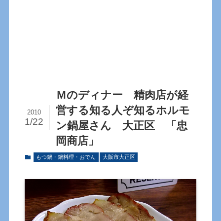
Ｍのディナー 精肉店が経
営する知る人ぞ知るホルモ
2010
1/22
ン鍋屋さん 大正区 「忠
岡商店」
もつ鍋・鍋料理・おでん
大阪市大正区