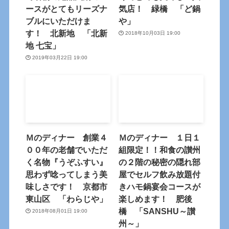
ースがとてもリーズナ
気店！ 緑橋 「ど鍋
ブルにいただけま
や」
す！ 北新地 「北新
2018年10月03日 19:00
地 七宝」
2019年03月22日 19:00
Ｍのディナー 創業４
Ｍのディナー １日１
００年の老舗でいただ
組限定！！和食の讃州
く名物『うぞふすい』
の２階の秘密の隠れ部
思わず唸ってしまう美
屋でセルフ飲み放題付
味しさです！ 京都市
きハモ鍋宴会コースが
東山区 「わらじや」
楽しめます！ 肥後
橋 「SANSHU～讃
2018年08月01日 19:00
州～」