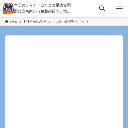
本日のディナーは？この重大な問
題に立ち向かう葛藤の日々。大
阪・京都・神戸を中心とした食べ
ホーム
料理別カテゴリー
もつ鍋・鍋料理・おでん
歩き、飲み歩きを綴る。