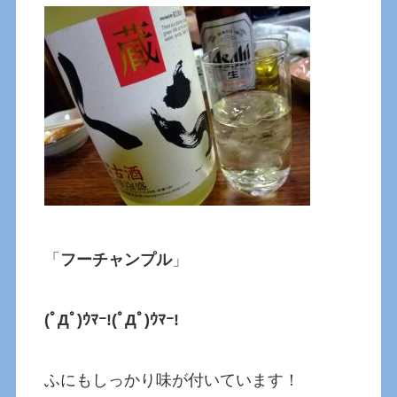
「
フーチャンプル
」
(ﾟДﾟ)ｳﾏｰ!(ﾟДﾟ)ｳﾏｰ!
ふにもしっかり味が付いています！