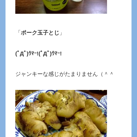
「
ポーク玉子とじ
」
(ﾟДﾟ)ｳﾏｰ!(ﾟДﾟ)ｳﾏｰ!
ジャンキーな感じがたまりません（＾＾