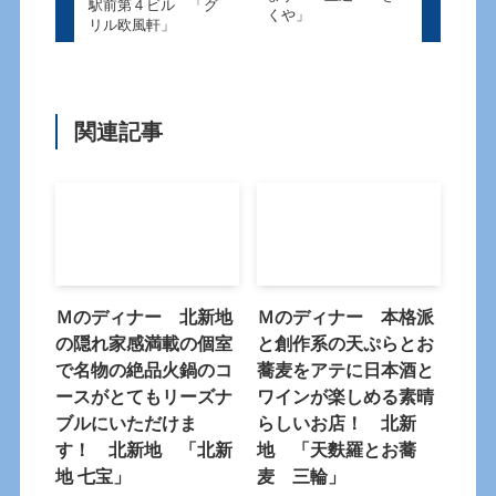
駅前第４ビル 「グ
くや」
リル欧風軒」
関連記事
Ｍのディナー 北新地
Ｍのディナー 本格派
の隠れ家感満載の個室
と創作系の天ぷらとお
で名物の絶品火鍋のコ
蕎麦をアテに日本酒と
ースがとてもリーズナ
ワインが楽しめる素晴
ブルにいただけま
らしいお店！ 北新
す！ 北新地 「北新
地 「天麩羅とお蕎
地 七宝」
麦 三輪」