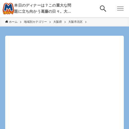
本日のディナーは？この重大な問
題に立ち向かう葛藤の日々。大
阪・京都・神戸を中心とした食べ
ホーム
地域別カテゴリー
大阪府
大阪市北区
歩き、飲み歩きを綴る。