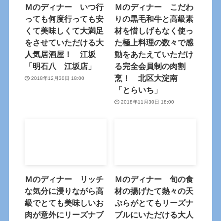
Ｍのディナー いつ行
Ｍのディナー こだわ
っても何度行っても安
りの黒毛和牛と高級素
くて美味しくて大満足
材を惜しげもなく使っ
をさせていただける大
た極上料理の数々で感
人気居酒屋！ 江坂
動をあたえていただけ
「明石八 江坂店」
る完全会員制の肉割
烹！ 北区大淀南
2018年12月30日 18:00
「とらいち」
2018年11月30日 18:00
Ｍのディナー リッチ
Ｍのディナー 旬の食
な気分に浸りながら高
材の揚げたて熱々の天
級でとても美味しいお
ぷらがとてもリーズナ
肉が意外にリーズナブ
ブルにいただける大人