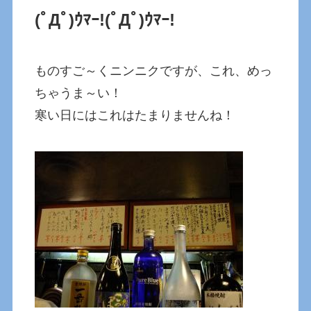
(ﾟДﾟ)ｳﾏｰ!
(ﾟДﾟ)ｳﾏｰ!
ものすご～くニンニクですが、これ、めっ
ちゃうま～い！
寒い日にはこれはたまりませんね！