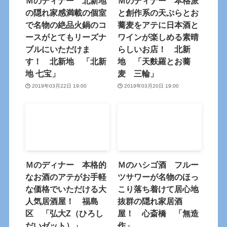
Ｍのディナー 北新地
Ｍのディナー 本格派
の隠れ家感満載の個室
と創作系の天ぷらとお
で名物の絶品火鍋のコ
蕎麦をアテに日本酒と
ースがとてもリーズナ
ワインが楽しめる素晴
ブルにいただけま
らしいお店！ 北新
す！ 北新地 「北新
地 「天麩羅とお蕎
地 七宝」
麦 三輪」
2019年03月22日 19:00
2019年03月20日 19:00
Ｍのディナー 本格的
Ｍのハシゴ酒 フルー
なお酒のアテがお手軽
ツサワーが名物のほっ
な価格でいただける大
こり落ち着けて居心地
人気居酒屋！ 福島
抜群の隠れ家居酒
区 「弘大Z（ひろし
屋！ 心斎橋 「無造
だいゼット）」
作」