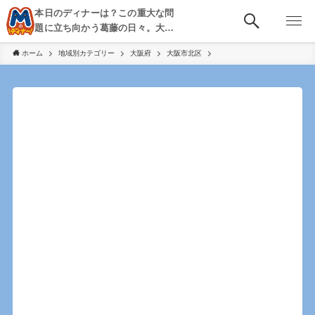
本日のディナーは？この重大な問
題に立ち向かう葛藤の日々。大
阪・京都・神戸を中心とした食べ
ホーム
地域別カテゴリー
大阪府
大阪市北区
歩き、飲み歩きを綴る。