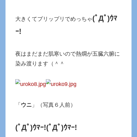
(ﾟДﾟ)ｳﾏ
大きくてプリップリでめっちゃ
ｰ!
夜はまだまだ肌寒いので熱燗が五臓六腑に
染み渡ります（＾＾
「
ウニ
」（写真６人前）
(ﾟДﾟ)ｳﾏｰ!
(ﾟДﾟ)ｳﾏｰ!