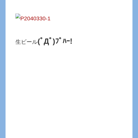
(ﾟДﾟ)ﾌﾟﾊｰ!
生ビール