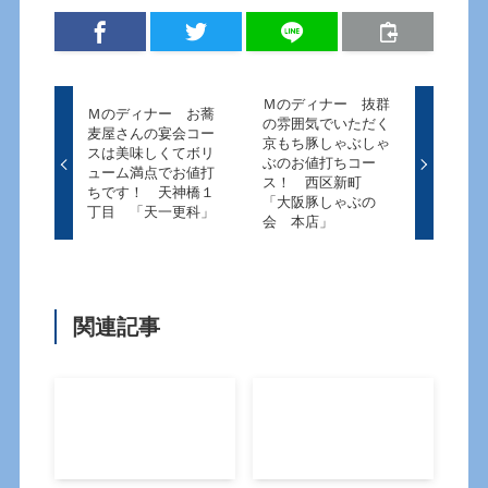
Ｍのディナー 抜群
Ｍのディナー お蕎
の雰囲気でいただく
麦屋さんの宴会コー
京もち豚しゃぶしゃ
スは美味しくてボリ
ぶのお値打ちコー
ューム満点でお値打
ス！ 西区新町
ちです！ 天神橋１
「大阪豚しゃぶの
丁目 「天一更科」
会 本店」
関連記事