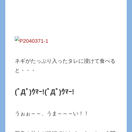
ネギがたっぷり入ったタレに浸けて食べる
と・・・
(ﾟДﾟ)ｳﾏｰ!
(ﾟДﾟ)ｳﾏｰ!
うぉぉ～～、うま～～～い！！