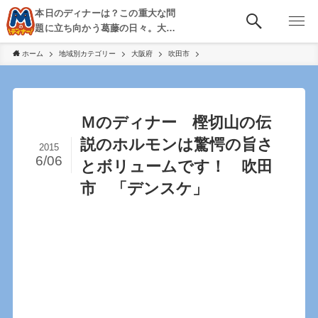
本日のディナーは？この重大な問
題に立ち向かう葛藤の日々。大
阪・京都・神戸を中心とした食べ
ホーム
地域別カテゴリー
大阪府
吹田市
歩き、飲み歩きを綴る。
Ｍのディナー 樫切山の伝
説のホルモンは驚愕の旨さ
2015
6/06
とボリュームです！ 吹田
市 「デンスケ」