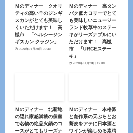
Ｍのディナー クオリ
Ｍのディナー 高タン
ティの高い羊のジンギ
パク低カロリーでとて
スカンがとても美味し
も美味しいニュージー
くいただけます！ 高
ランド牧草牛のステー
槻市 「ヘルシージン
キがリーズナブルにい
ギスカン クラジン」
ただけます！ 高槻
市 「URGEステー
2020年01月28日 20:30
キ」
2020年01月28日 19:00
Ｍのディナー 北新地
Ｍのディナー 本格派
の隠れ家感満載の個室
と創作系の天ぷらとお
で名物の絶品火鍋のコ
蕎麦をアテに日本酒と
ースがとてもリーズナ
ワインが楽しめる素晴