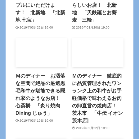
ブルにいただけま
らしいお店！ 北新
す！ 北新地 「北新
地 「天麩羅とお蕎
地 七宝」
麦 三輪」
2019年03月22日 19:00
2019年03月20日 19:00
Ｍのディナー お洒落
Ｍのディナー 徹底的
な空間で絶品の厳選黒
に品質管理されたワン
毛和牛が堪能できる隠
ランク上の和牛がお手
れ家のようなお店！
軽価格で味わえるお肉
心斎橋 「炙り焼肉
の卸直営の焼肉店！
Dining じゅう」
茨木市 「牛伝 イオン
茨木店]
2019年03月19日 19:00
2019年02月22日 19:00