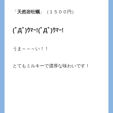
「
天然岩牡蠣
」（１５００円）
(ﾟДﾟ)ｳﾏｰ!
(ﾟДﾟ)ｳﾏｰ!
うま～～～い！！
とてもミルキーで濃厚な味わいです！