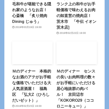
毛和牛が堪能できる隠
ランク上の和牛がお手
れ家のようなお店！
軽価格で味わえるお肉
心斎橋 「炙り焼肉
の卸直営の焼肉店！
Dining じゅう」
茨木市 「牛伝 イオン
茨木店]
2019年03月19日 19:00
2019年02月22日 19:00
Ｍのディナー 本格的
Ｍのディナー センス
なお酒のアテがお手軽
の良いお肉料理の数々
な価格でいただける大
がお手軽にいただける
人気居酒屋！ 福島
居心地抜群の肉バ
区 「弘大Z（ひろし
ル！ 京田辺市
だいゼット）」
「KOKORO29（ココ
ロニーキュー）」
2019年02月15日 19:00