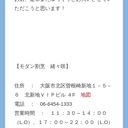
ただこうと思います！
【モダン割烹 緒々咲】
住所 ： 大阪市北区曽根崎新地１－５－
６ 北新地ＶＩＰビル ４F
地図
電話 ： 06-6454-1333
営業時間 ： １１：３０～１４：００
（L.O）、１７：００～２２：００（L.O）