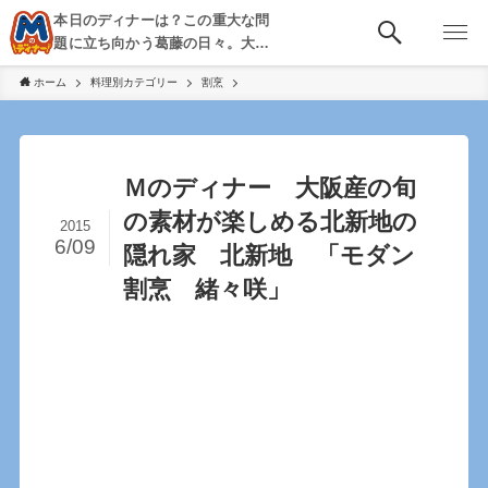
本日のディナーは？この重大な問
題に立ち向かう葛藤の日々。大
阪・京都・神戸を中心とした食べ
ホーム
料理別カテゴリー
割烹
歩き、飲み歩きを綴る。
Ｍのディナー 大阪産の旬
の素材が楽しめる北新地の
2015
6/09
隠れ家 北新地 「モダン
割烹 緒々咲」