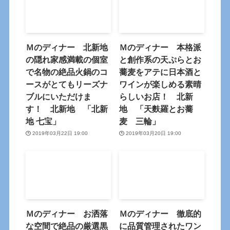
Ｍのディナー 北新地
Ｍのディナー 本格派
の隠れ家感満載の個室
と創作系の天ぷらとお
で名物の絶品火鍋のコ
蕎麦をアテに日本酒と
ースがとてもリーズナ
ワインが楽しめる素晴
ブルにいただけま
らしいお店！ 北新
す！ 北新地 「北新
地 「天麩羅とお蕎
地 七宝」
麦 三輪」
2019年03月22日 19:00
2019年03月20日 19:00
Ｍのディナー お洒落
Ｍのディナー 徹底的
な空間で絶品の厳選黒
に品質管理されたワン