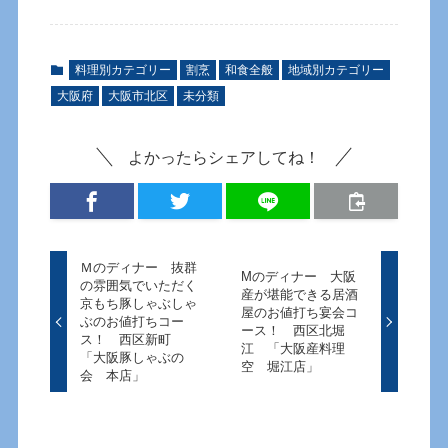
料理別カテゴリー
割烹
和食全般
地域別カテゴリー
大阪府
大阪市北区
未分類
よかったらシェアしてね！
Ｍのディナー 抜群
Mのディナー 大阪
の雰囲気でいただく
産が堪能できる居酒
京もち豚しゃぶしゃ
屋のお値打ち宴会コ
ぶのお値打ちコー
ース！ 西区北堀
ス！ 西区新町
江 「大阪産料理
「大阪豚しゃぶの
空 堀江店」
会 本店」