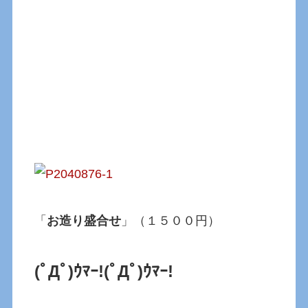
「
お造り盛合せ
」（１５００円）
(ﾟДﾟ)ｳﾏｰ!
(ﾟДﾟ)ｳﾏｰ!