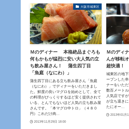
大阪市城東区
Ｍのディナー 本格絶品まぐろも
Ｍのディ
何もかもが猛烈に安い大人気の立
んが移転
ち飲み屋さん！ 蒲生四丁目
超快適！
「魚庭（なにわ）」
城東区の地下
ープンした串
蒲生四丁目にある立ち飲み屋さん「魚庭
ナーをいただ
（なにわ）」でディナーをいただきまし
数百メートル
た。鮮度の良いマグロを始めとして、全て
人気店ですが
の料理がびっくりするほど安く提供されて
が立ち退きに
いる、とんでもないほど人気の立ち飲み屋
たにオー...
さんです。「本マグロ中トロ」（４８０
円）これだけ肉...
2013年01月1
2013年11月29日 18:00