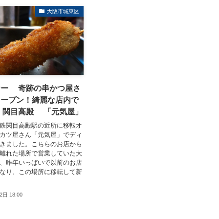
大阪市城東区
ナー 奇跡の串かつ屋さ
オープン！綺麗な店内で
 関目高殿 「元気屋」
鉄関目高殿駅の近所に移転オ
カツ屋さん「元気屋」でディ
きました。こちらのお店から
離れた場所で営業していた大
、昨年いっぱいで以前のお店
なり、この場所に移転して新
2日 18:00