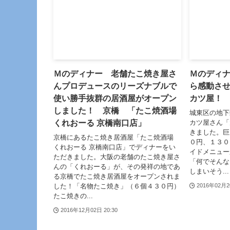
Ｍのディナー 老舗たこ焼き屋さ
Ｍのディ
んプロデュースのリーズナブルで
ら感動さ
使い勝手抜群の居酒屋がオープン
カツ屋！
しました！ 京橋 「たこ焼酒場
城東区の地下
くれおーる 京橋南口店」
カツ屋さん「
きました。巨
京橋にあるたこ焼き居酒屋「たこ焼酒場
０円、１３０
くれおーる 京橋南口店」でディナーをい
イドメニュー
ただきました。大阪の老舗のたこ焼き屋さ
「何でそんな
んの「くれおーる」が、その発祥の地であ
しまいそう...
る京橋でたこ焼き居酒屋をオープンされま
した！「名物たこ焼き」（６個４３０円）
2016年02月2
たこ焼きの...
2016年12月02日 20:30