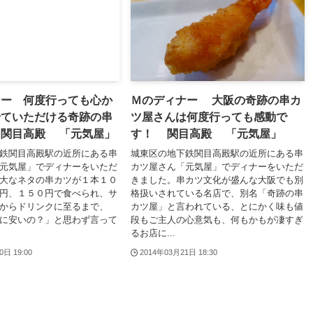
ナー 何度行っても心か
Ｍのディナー 大阪の奇跡の串カ
せていただける奇跡の串
ツ屋さんは何度行っても感動で
 関目高殿 「元気屋」
す！ 関目高殿 「元気屋」
鉄関目高殿駅の近所にある串
城東区の地下鉄関目高殿駅の近所にある串
元気屋」でディナーをいただ
カツ屋さん「元気屋」でディナーをいただ
大なネタの串カツが１本１０
きました。串カツ文化が盛んな大阪でも別
円、１５０円で食べられ、サ
格扱いされている名店で、別名「奇跡の串
からドリンクに至るまで、
カツ屋」と言われている、とにかく味も値
に安いの？」と思わず言って
段もご主人の心意気も、何もかもが凄すぎ
るお店に...
0日 19:00
2014年03月21日 18:30