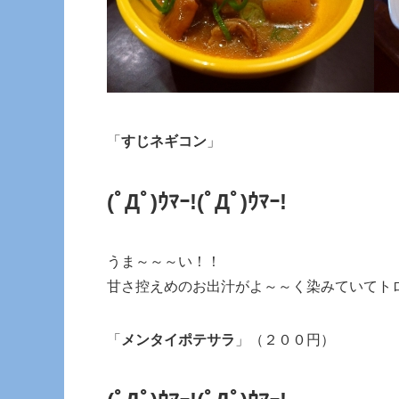
「
すじネギコン
」
(ﾟДﾟ)ｳﾏｰ!
(ﾟДﾟ)ｳﾏｰ!
うま～～～い！！
甘さ控えめのお出汁がよ～～く染みていてト
「
メンタイポテサラ
」（２００円）