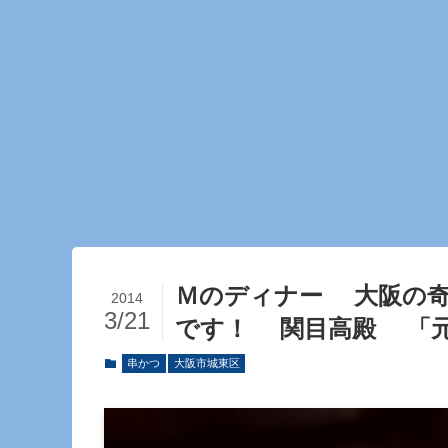
Ｍのディナー 大阪の奇
2014
3/21
です！ 関目高殿 「
串かつ
大阪市城東区