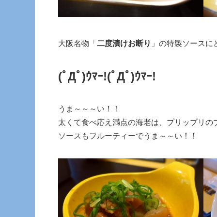
大阪名物「
二度漬けお断り
」の特製ソースに
(ﾟДﾟ)ｳﾏｰ!
(ﾟДﾟ)ｳﾏｰ!
うま～～～い！！
太くて食べ応え満点の海老は、プリップリの
ソースもフルーティーでうま～～い！！