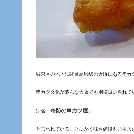
城東区の地下鉄関目高殿駅の近所にある串カ
串カツ文化が盛んな大阪でも別格扱いされて
奇跡の串カツ屋
別名「
」
と言われている、とにかく味も値段もご主人