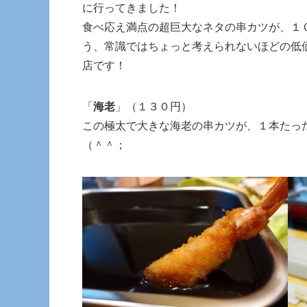
に行ってきました！
食べ応え満点の超巨大なネタの串カツが、１
う、常識ではちょっと考えられないほどの低
店です！
「
海老
」（１３０円）
この極太で大きな海老の串カツが、１本たっ
（＾＾；