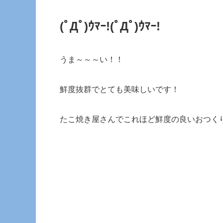
(ﾟДﾟ)ｳﾏｰ!(ﾟДﾟ)ｳﾏｰ!
うま～～～い！！
鮮度抜群でとても美味しいです！
たこ焼き屋さんでこれほど鮮度の良いおつく