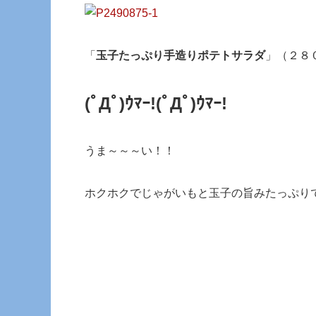
「
玉子たっぷり手造りポテトサラダ
」（２８
(ﾟДﾟ)ｳﾏｰ!(ﾟДﾟ)ｳﾏｰ!
うま～～～い！！
ホクホクでじゃがいもと玉子の旨みたっぷり