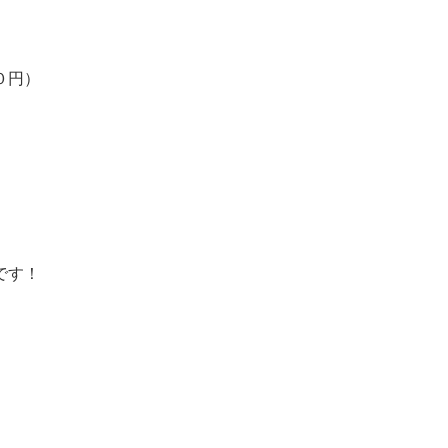
０円）
です！