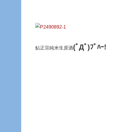
(ﾟДﾟ)ﾌﾟﾊｰ!
鮎正宗純米生原酒