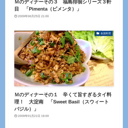
Ｍのディナーその３ 福島徘徊シリーズ３軒
目 「Pimenta（ピメンタ）」
2009年06月25日 21:00
各国料理
Ｍのディナーその１ 辛くて旨すぎるタイ料
理！ 大淀南 「Sweet Basil（スウィート
バジル）」
2009年01月21日 19:00