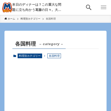
本日のディナーは？この重大な問
題に立ち向かう葛藤の日々。大
阪・京都・神戸を中心とした食べ
ホーム
料理別カテゴリー
各国料理
歩き、飲み歩きを綴る。
各国料理
– category –
料理別カテゴリー
各国料理