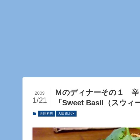
Ｍのディナーその１ 
2009
1/21
「Sweet Basil（ス
各国料理
大阪市北区