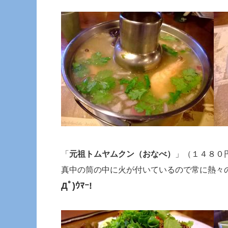
「
元祖トムヤムクン（おなべ）
」（１４８０
真中の筒の中に火が付いているので常に熱々
Дﾟ)ｳﾏｰ!