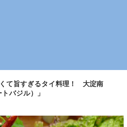
辛くて旨すぎるタイ料理！ 大淀南
ウィートバジル）」