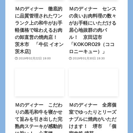
Ｍのディナー 徹底的
Ｍのディナー センス
に品質管理されたワン
の良いお肉料理の数々
ランク上の和牛がお手
がお手軽にいただける
軽価格で味わえるお肉
居心地抜群の肉バ
の卸直営の焼肉店！
ル！ 京田辺市
茨木市 「牛伝 イオン
「KOKORO29（ココ
茨木店]
ロニーキュー）」
2019年02月22日 19:00
2019年01月30日 19:30
Ｍのディナー こだわ
Ｍのディナー 全席個
りの黒毛和牛を寝かせ
室でゆったりとリーズ
て旨みを引き出した完
ナブルに焼肉がいただ
熟肉ステーキが感動的
けます！ 堺市 「個