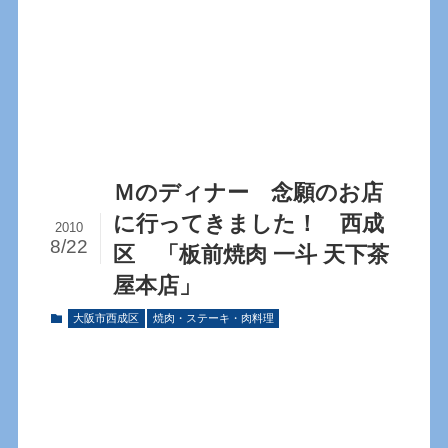
Ｍのディナー 念願のお店
に行ってきました！ 西成
2010
8/22
区 「板前焼肉 一斗 天下茶
屋本店」
大阪市西成区
焼肉・ステーキ・肉料理