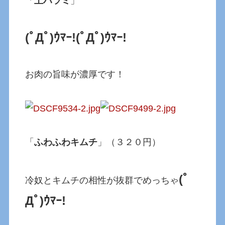
「
上ハラミ
」
(ﾟДﾟ)ｳﾏｰ!
(ﾟДﾟ)ｳﾏｰ!
お肉の旨味が濃厚です！
「
ふわふわキムチ
」（３２０円）
(ﾟ
冷奴とキムチの相性が抜群でめっちゃ
Дﾟ)ｳﾏｰ!