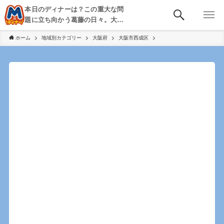
本日のディナーは？この重大な問
題に立ち向かう葛藤の日々。大
阪・京都・神戸を中心とした食べ
ホーム
地域別カテゴリー
大阪府
大阪市西成区
歩き、飲み歩きを綴る。