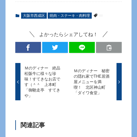
大阪市西成区
焼肉・ステーキ・肉料理
よかったらシェアしてね！
Ｍのディナー 絶品
Ｍのディナー 秘密
松阪牛に様々な珍
の隠れ家でTHE居酒
味！すてきなお店で
屋メニューを満
す（＾＾ 上本町
喫！ 北区神山町
「御馳走亭 すてき
「ダイワ食堂」
や」
関連記事