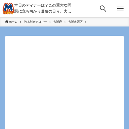
本日のディナーは？この重大な問
題に立ち向かう葛藤の日々。大
阪・京都・神戸を中心とした食べ
ホーム
地域別カテゴリー
大阪府
大阪市西区
歩き、飲み歩きを綴る。