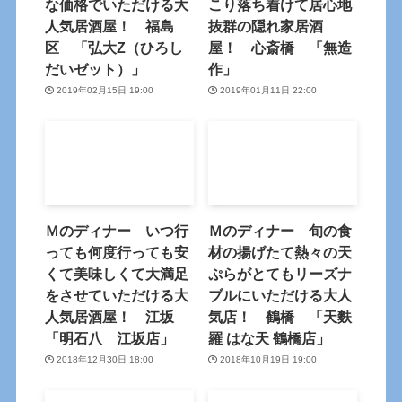
な価格でいただける大
こり落ち着けて居心地
人気居酒屋！ 福島
抜群の隠れ家居酒
区 「弘大Z（ひろし
屋！ 心斎橋 「無造
だいゼット）」
作」
2019年02月15日 19:00
2019年01月11日 22:00
Ｍのディナー いつ行
Ｍのディナー 旬の食
っても何度行っても安
材の揚げたて熱々の天
くて美味しくて大満足
ぷらがとてもリーズナ
をさせていただける大
ブルにいただける大人
人気居酒屋！ 江坂
気店！ 鶴橋 「天麩
「明石八 江坂店」
羅 はな天 鶴橋店」
2018年12月30日 18:00
2018年10月19日 19:00