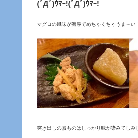
(ﾟДﾟ)ｳﾏｰ!
(ﾟДﾟ)ｳﾏｰ!
マグロの風味が濃厚でめちゃくちゃうま～い
突き出しの煮ものはしっかり味が染みてしみ