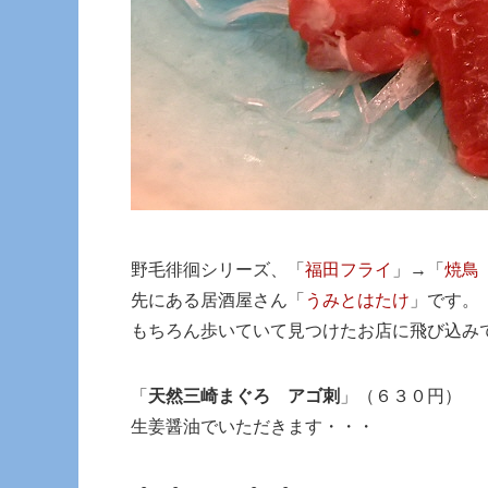
野毛徘徊シリーズ、「
福田フライ
」→「
焼鳥
先にある居酒屋さん「
うみとはたけ
」です。
もちろん歩いていて見つけたお店に飛び込み
「
天然三崎まぐろ アゴ刺
」（６３０円）
生姜醤油でいただきます・・・