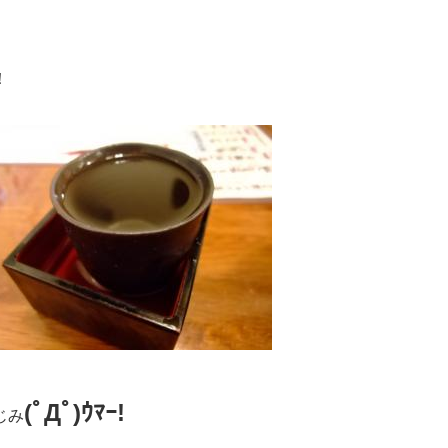
！
(ﾟДﾟ)ｳﾏｰ!
じみ