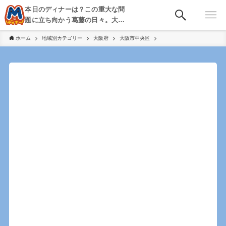
本日のディナーは？この重大な問
題に立ち向かう葛藤の日々。大
阪・京都・神戸を中心とした食べ
ホーム
地域別カテゴリー
大阪府
大阪市中央区
歩き、飲み歩きを綴る。