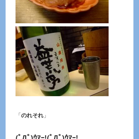
「
のれそれ
」
(ﾟДﾟ)ｳﾏｰ!
(ﾟДﾟ)ｳﾏｰ!