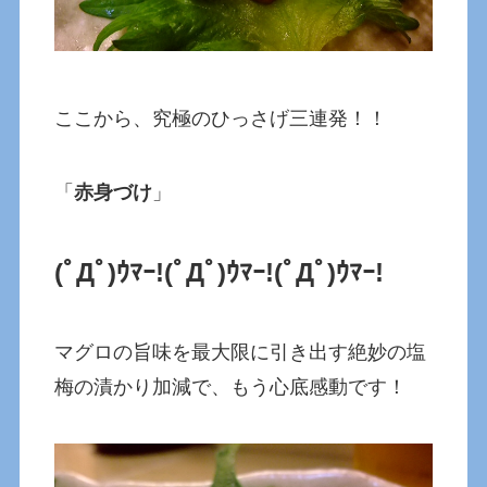
ここから、究極のひっさげ三連発！！
「
赤身づけ
」
(ﾟДﾟ)ｳﾏｰ!
(ﾟДﾟ)ｳﾏｰ!
(ﾟДﾟ)ｳﾏｰ!
マグロの旨味を最大限に引き出す絶妙の塩
梅の漬かり加減で、もう心底感動です！