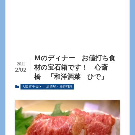
Ｍのディナー お値打ち食
2011
材の宝石箱です！ 心斎
2/02
橋 「和洋酒菜 ひで」
大阪市中央区
居酒屋・海鮮料理