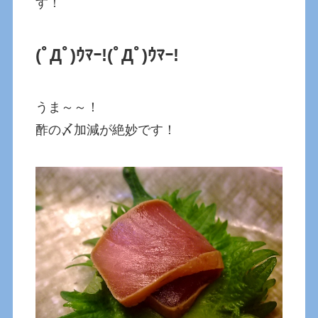
す！
(ﾟДﾟ)ｳﾏｰ!
(ﾟДﾟ)ｳﾏｰ!
うま～～！
酢の〆加減が絶妙です！