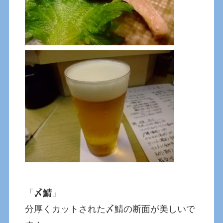
「
〆鯖
」
分厚くカットされた〆鯖の断面が美しいで