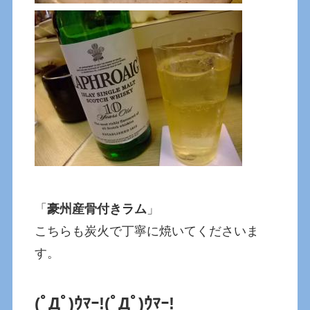
「
豪州産骨付きラム
」
こちらも炭火で丁寧に焼いてくださいま
す。
(ﾟДﾟ)ｳﾏｰ!
(ﾟДﾟ)ｳﾏｰ!