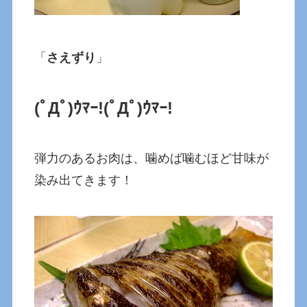
「
さえずり
」
(ﾟДﾟ)ｳﾏｰ!
(ﾟДﾟ)ｳﾏｰ!
弾力のあるお肉は、噛めば噛むほど甘味が
染み出てきます！