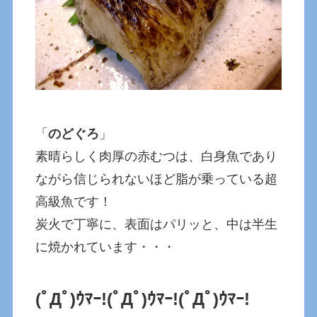
「
のどぐろ
」
素晴らしく肉厚の赤むつは、白身魚であり
ながら信じられないほど脂が乗っている超
高級魚です！
炭火で丁寧に、表面はパリッと、中は半生
に焼かれています・・・
(ﾟДﾟ)ｳﾏｰ!
(ﾟДﾟ)ｳﾏｰ!
(ﾟДﾟ)ｳﾏｰ!