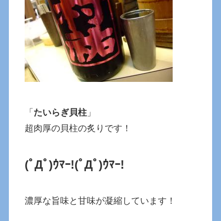
「
たいらぎ貝柱
」
超肉厚の貝柱の炙りです！
(ﾟДﾟ)ｳﾏｰ!
(ﾟДﾟ)ｳﾏｰ!
濃厚な旨味と甘味が凝縮しています！