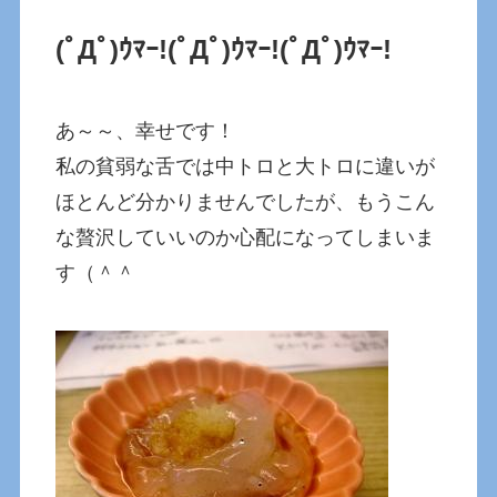
(ﾟДﾟ)ｳﾏｰ!
(ﾟДﾟ)ｳﾏｰ!
(ﾟДﾟ)ｳﾏｰ!
あ～～、幸せです！
私の貧弱な舌では中トロと大トロに違いが
ほとんど分かりませんでしたが、もうこん
な贅沢していいのか心配になってしまいま
す（＾＾