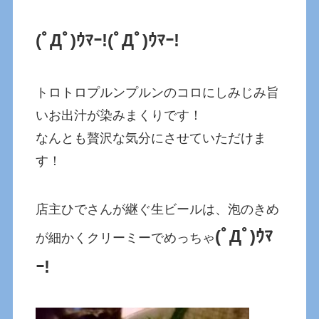
(ﾟДﾟ)ｳﾏｰ!
(ﾟДﾟ)ｳﾏｰ!
トロトロプルンプルンのコロにしみじみ旨
いお出汁が染みまくりです！
なんとも贅沢な気分にさせていただけま
す！
店主ひでさんが継ぐ生ビールは、泡のきめ
(ﾟДﾟ)ｳﾏ
が細かくクリーミーでめっちゃ
ｰ!