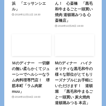
浜 「エッサンシエ
ん！ 心斎橋 「黒毛
ル」
和牛まるごと一頭買い
焼肉 道頓堀みつる 心
2018年12月11日 18:30
斎橋店」
2018年10月26日 19:00
Ｍのディナー 一切癖
Mのディナー ハイク
の無い柔らかくてジュ
オリティな黒毛和牛の
ーシーでヘルシーなラ
様々な部位がとてもリ
ム肉料理専門店！ 堺
ーズナブルにお手軽に
筋本町「ラム肉家
いただけます！ 道頓
muu」
堀 「黒毛和牛まるご
と一頭買い 炭火焼肉
2018年10月04日 19:00
道頓堀みつる 本店」