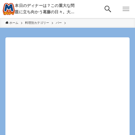
本日のディナーは？この重大な問
題に立ち向かう葛藤の日々。大
阪・京都・神戸を中心とした食べ
ホーム
料理別カテゴリー
バー
歩き、飲み歩きを綴る。