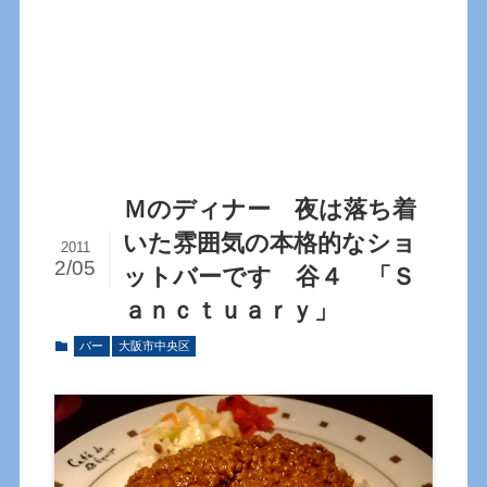
Ｍのディナー 夜は落ち着
いた雰囲気の本格的なショ
2011
2/05
ットバーです 谷４ 「Ｓ
ａｎｃｔｕａｒｙ」
バー
大阪市中央区