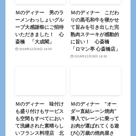
Ｍのディナー 男のラ
Ｍのディナー こだわ
ーメンわっしょいグル
りの黒毛和牛を寝かせ
ープ大感謝祭にご招待
て旨みを引き出した完
いただきました！ 心
熟肉ステーキが感動的
斎橋 「大成閣」
に旨い！ 心斎橋
「ロマン亭 心斎橋店」
2018年12月29日 18:00
2018年12月26日 19:30
Ｍのディナー 味付け
Ｍのディナー “オー
も盛り付けもサービス
ダー直結レーン焼肉”
も空間もすべてにおい
導入でレーンに乗って
て洗練された素晴らし
お肉が運ばれてくる遊
いフランス料理店 北
び心万歳の焼肉屋さ