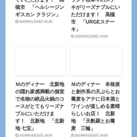
槻市 「ヘルシージン
キがリーズナブルにい
ギスカン クラジン」
ただけます！ 高槻
市 「URGEステー
2020年01月28日 20:30
キ」
2020年01月28日 19:00
Ｍのディナー 北新地
Ｍのディナー 本格派
の隠れ家感満載の個室
と創作系の天ぷらとお
で名物の絶品火鍋のコ
蕎麦をアテに日本酒と
ースがとてもリーズナ
ワインが楽しめる素晴
ブルにいただけま
らしいお店！ 北新
す！ 北新地 「北新
地 「天麩羅とお蕎
地 七宝」
麦 三輪」
2019年03月22日 19:00
2019年03月20日 19:00