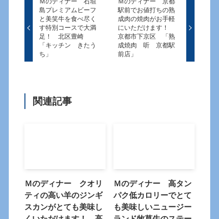
Ｍのディナー 石垣
Ｍのディナー 京都
島プレミアムビーフ
駅前でお値打ちの熟
と美笑牛を食べ尽く
成肉の焼肉がお手軽
す特別コースで大満
にいただけます！
足！ 北区豊崎
京都市下京区 「熟
「キッチン きたう
成焼肉 听 京都駅
ち」
前店」
関連記事
Ｍのディナー クオリ
Ｍのディナー 高タン
ティの高い羊のジンギ
パク低カロリーでとて
スカンがとても美味し
も美味しいニュージー
くいただけます！ 高
ランド牧草牛のステー