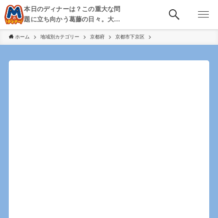
本日のディナーは？この重大な問
題に立ち向かう葛藤の日々。大
阪・京都・神戸を中心とした食べ
ホーム
地域別カテゴリー
京都府
京都市下京区
歩き、飲み歩きを綴る。