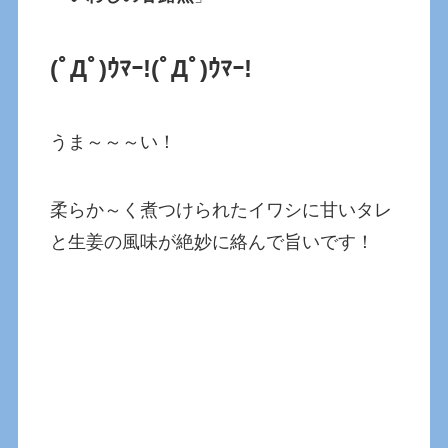
(ﾟДﾟ)ｳﾏｰ!(ﾟДﾟ)ｳﾏｰ!
うま～～～い！
柔らか～く煮つけられたイワシに甘いタレ
と生姜の風味が絶妙に絡んで旨いです！