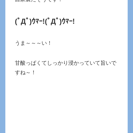
(ﾟДﾟ)ｳﾏｰ!(ﾟДﾟ)ｳﾏｰ!
うま～～～い！
甘酸っぱくてしっかり浸かっていて旨いで
すね～！