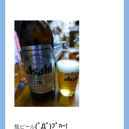
(ﾟДﾟ)ﾌﾟﾊｰ!
瓶ビール