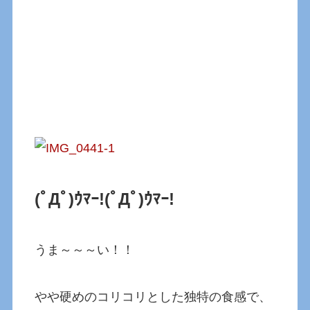
(ﾟДﾟ)ｳﾏｰ!
(ﾟДﾟ)ｳﾏｰ!
うま～～～い！！
やや硬めのコリコリとした独特の食感で、