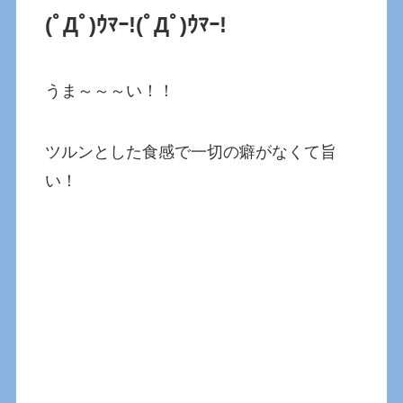
(ﾟДﾟ)ｳﾏｰ!
(ﾟДﾟ)ｳﾏｰ!
うま～～～い！！
ツルンとした食感で一切の癖がなくて旨
い！