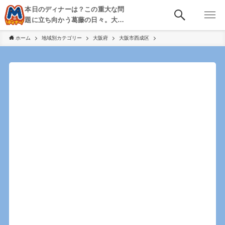
本日のディナーは？この重大な問
題に立ち向かう葛藤の日々。大
阪・京都・神戸を中心とした食べ
ホーム
地域別カテゴリー
大阪府
大阪市西成区
歩き、飲み歩きを綴る。