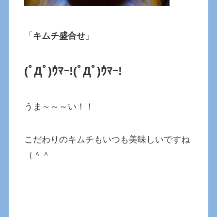
「
キムチ盛合せ
」
(ﾟДﾟ)ｳﾏｰ!
(ﾟДﾟ)ｳﾏｰ!
うま～～～い！！
こだわりのキムチもいつも美味しいですね
（＾＾