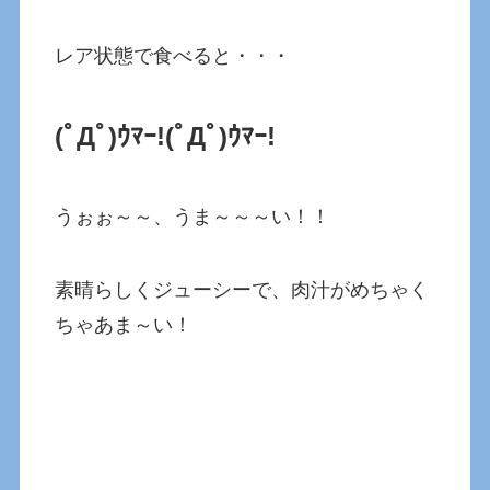
レア状態で食べると・・・
(ﾟДﾟ)ｳﾏｰ!
(ﾟДﾟ)ｳﾏｰ!
うぉぉ～～、うま～～～い！！
素晴らしくジューシーで、肉汁がめちゃく
ちゃあま～い！