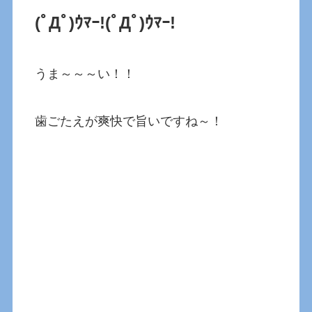
(ﾟДﾟ)ｳﾏｰ!
(ﾟДﾟ)ｳﾏｰ!
うま～～～い！！
歯ごたえが爽快で旨いですね～！