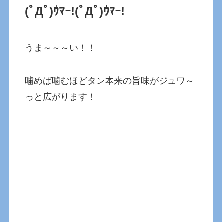
(ﾟДﾟ)ｳﾏｰ!
(ﾟДﾟ)ｳﾏｰ!
うま～～～い！！
噛めば噛むほどタン本来の旨味がジュワ～
っと広がります！