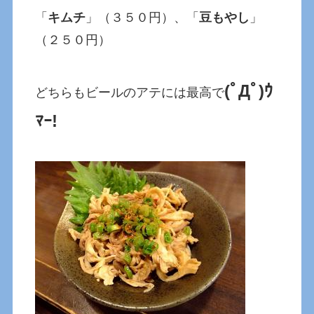
「
キムチ
」（３５０円）、「
豆もやし
」
（２５０円）
(ﾟДﾟ)ｳ
どちらもビールのアテには最高で
ﾏｰ!