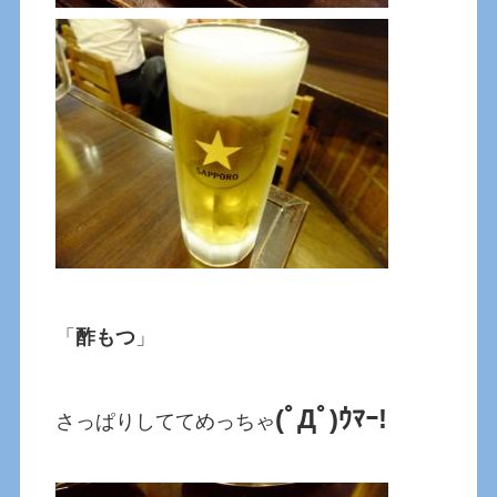
「
酢もつ
」
(ﾟДﾟ)ｳﾏｰ!
さっぱりしててめっちゃ