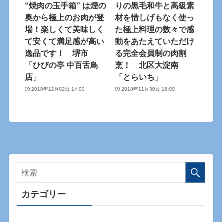
“焼肉の玉手箱” は煙の
りの黒毛和牛と高級素
奥から極上のお肉が登
材を惜しげもなく使っ
場！楽しくて美味しく
た極上料理の数々で感
て安くて満足感が高い
動をあたえていただけ
逸品です！ 堺市
る完全会員制の肉割
「ひびの亭 中百舌鳥
烹！ 北区大淀南
店」
「とらいち」
2018年12月02日 14:00
2018年11月30日 18:00
カテゴリー