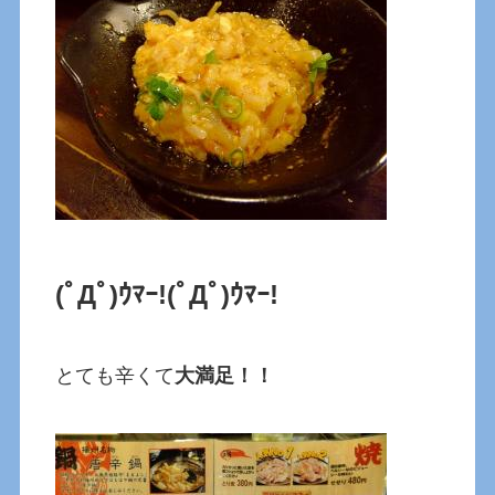
(ﾟДﾟ)ｳﾏｰ!
(ﾟДﾟ)ｳﾏｰ!
とても辛くて
大満足！！