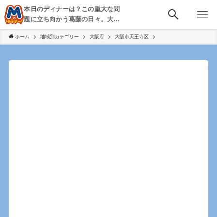
本日のディナーは？この重大な問
題に立ち向かう葛藤の日々。大
阪・京都・神戸を中心とした食べ
ホーム
地域別カテゴリー
大阪府
大阪市天王寺区
歩き、飲み歩きを綴る。