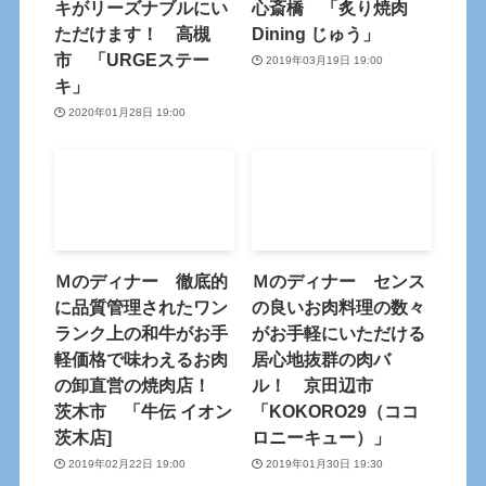
キがリーズナブルにい
心斎橋 「炙り焼肉
ただけます！ 高槻
Dining じゅう」
市 「URGEステー
2019年03月19日 19:00
キ」
2020年01月28日 19:00
Ｍのディナー 徹底的
Ｍのディナー センス
に品質管理されたワン
の良いお肉料理の数々
ランク上の和牛がお手
がお手軽にいただける
軽価格で味わえるお肉
居心地抜群の肉バ
の卸直営の焼肉店！
ル！ 京田辺市
茨木市 「牛伝 イオン
「KOKORO29（ココ
茨木店]
ロニーキュー）」
2019年02月22日 19:00
2019年01月30日 19:30