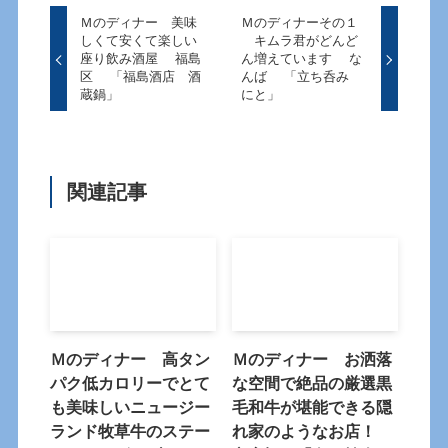
Ｍのディナー 美味
Ｍのディナーその１
しくて安くて楽しい
キムラ君がどんど
座り飲み酒屋 福島
ん増えています な
区 「福島酒店 酒
んば 「立ち呑み
蔵鍋」
にと」
関連記事
Ｍのディナー 高タン
Ｍのディナー お洒落
パク低カロリーでとて
な空間で絶品の厳選黒
も美味しいニュージー
毛和牛が堪能できる隠
ランド牧草牛のステー
れ家のようなお店！