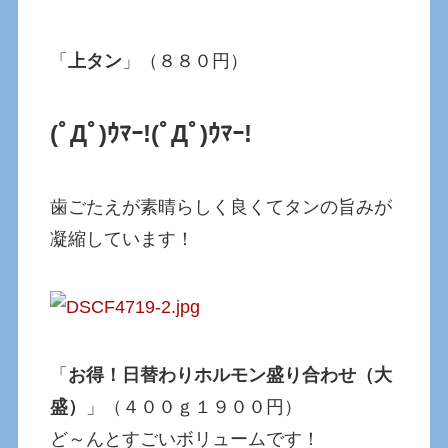
「
上タン
」（８８０円）
(ﾟДﾟ)ｳﾏｰ!
(ﾟДﾟ)ｳﾏｰ!
歯ごたえが素晴らしく良くてタンの旨みが
凝縮しています！
「
お得！日替わりホルモン盛り合わせ（大
盛）
」（４００ｇ１９００円）
ど～んとすごいボリュームです！