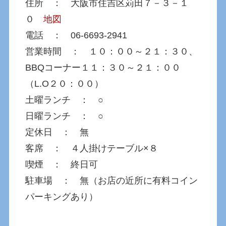
住所 ： 大阪市住吉区苅田７－３－１
０
地図
電話 ： 06-6693-2941
営業時間 ： １０：００～２１：３０、
BBQコーナー１１：３０～２１：００
（L.O２０：００）
土曜ランチ ： ○
日曜ランチ ： ○
定休日 ： 無
客席 ： ４人掛けテーブル×８
喫煙 ： 終日可
駐車場 ： 無（お店の近所に有料コイン
パーキングあり）