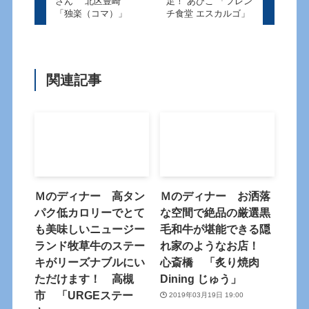
さん 北区豊崎
足！ あびこ 「フレン
「独楽（コマ）」
チ食堂 エスカルゴ」
関連記事
Ｍのディナー 高タン
Ｍのディナー お洒落
パク低カロリーでとて
な空間で絶品の厳選黒
も美味しいニュージー
毛和牛が堪能できる隠
ランド牧草牛のステー
れ家のようなお店！
キがリーズナブルにい
心斎橋 「炙り焼肉
ただけます！ 高槻
Dining じゅう」
市 「URGEステー
2019年03月19日 19:00