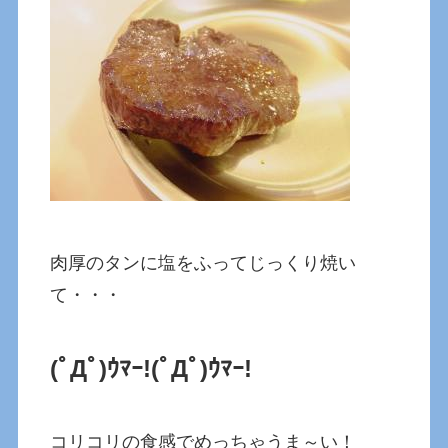
肉厚のタンに塩をふってじっくり焼い
て・・・
(ﾟДﾟ)ｳﾏｰ!
(ﾟДﾟ)ｳﾏｰ!
コリコリの食感でめっちゃうま～い！