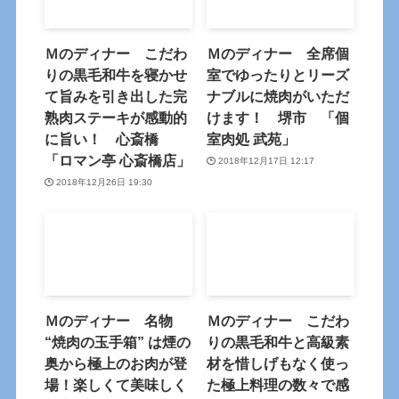
Ｍのディナー こだわ
Ｍのディナー 全席個
りの黒毛和牛を寝かせ
室でゆったりとリーズ
て旨みを引き出した完
ナブルに焼肉がいただ
熟肉ステーキが感動的
けます！ 堺市 「個
に旨い！ 心斎橋
室肉処 武苑」
「ロマン亭 心斎橋店」
2018年12月17日 12:17
2018年12月26日 19:30
Ｍのディナー 名物
Ｍのディナー こだわ
“焼肉の玉手箱” は煙の
りの黒毛和牛と高級素
奥から極上のお肉が登
材を惜しげもなく使っ
場！楽しくて美味しく
た極上料理の数々で感