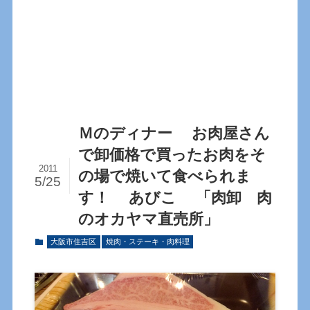
Ｍのディナー お肉屋さん
で卸価格で買ったお肉をそ
2011
の場で焼いて食べられま
5/25
す！ あびこ 「肉卸 肉
のオカヤマ直売所」
大阪市住吉区
焼肉・ステーキ・肉料理