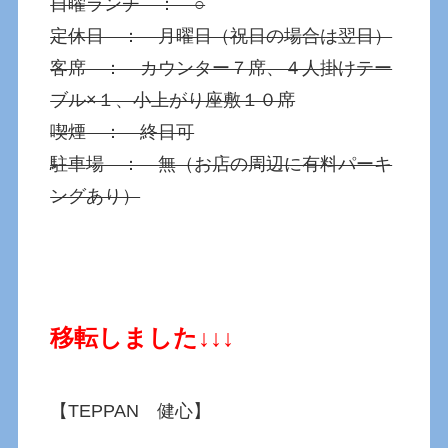
日曜ランチ ： ○
定休日 ： 月曜日（祝日の場合は翌日）
客席 ： カウンター７席、４人掛けテー
ブル×１、小上がり座敷１０席
喫煙 ： 終日可
駐車場 ： 無（お店の周辺に有料パーキ
ングあり）
移転しました↓↓↓
【TEPPAN 健心】