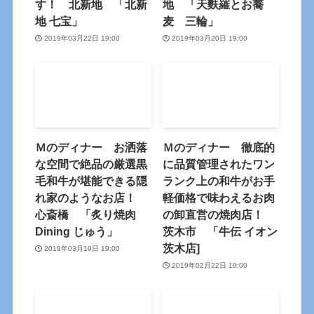
す！ 北新地 「北新
地 「天麩羅とお蕎
地 七宝」
麦 三輪」
2019年03月22日 19:00
2019年03月20日 19:00
Ｍのディナー お洒落
Ｍのディナー 徹底的
な空間で絶品の厳選黒
に品質管理されたワン
毛和牛が堪能できる隠
ランク上の和牛がお手
れ家のようなお店！
軽価格で味わえるお肉
心斎橋 「炙り焼肉
の卸直営の焼肉店！
Dining じゅう」
茨木市 「牛伝 イオン
茨木店]
2019年03月19日 19:00
2019年02月22日 19:00