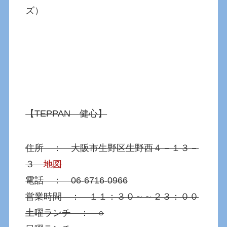
ズ）
【TEPPAN 健心】
住所 ： 大阪市生野区生野西４－１３－
３
地図
電話 ： 06-6716-0966
営業時間 ： １１：３０～～２３：００
土曜ランチ ： ○