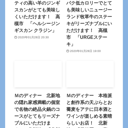
ティの高い羊のジンギ
パク低カロリーでとて
スカンがとても美味し
も美味しいニュージー
くいただけます！ 高
ランド牧草牛のステー
槻市 「ヘルシージン
キがリーズナブルにい
ギスカン クラジン」
ただけます！ 高槻
市 「URGEステー
2020年01月28日 20:30
キ」
2020年01月28日 19:00
Ｍのディナー 北新地
Ｍのディナー 本格派
の隠れ家感満載の個室
と創作系の天ぷらとお
で名物の絶品火鍋のコ
蕎麦をアテに日本酒と
ースがとてもリーズナ
ワインが楽しめる素晴
ブルにいただけま
らしいお店！ 北新