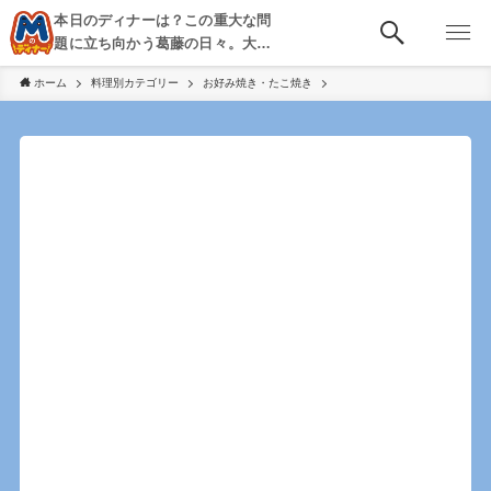
本日のディナーは？この重大な問
題に立ち向かう葛藤の日々。大
阪・京都・神戸を中心とした食べ
ホーム
料理別カテゴリー
お好み焼き・たこ焼き
歩き、飲み歩きを綴る。