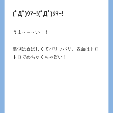
(ﾟДﾟ)ｳﾏｰ!
(ﾟДﾟ)ｳﾏｰ!
うま～～～い！！
裏側は香ばしくてパリッパリ、表面はトロ
トロでめちゃくちゃ旨い！