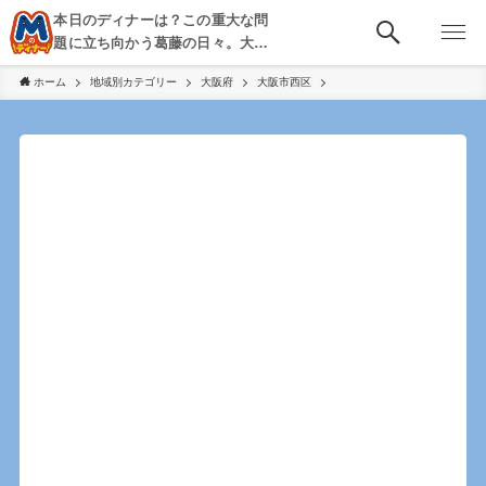
本日のディナーは？この重大な問
題に立ち向かう葛藤の日々。大
阪・京都・神戸を中心とした食べ
ホーム
地域別カテゴリー
大阪府
大阪市西区
歩き、飲み歩きを綴る。