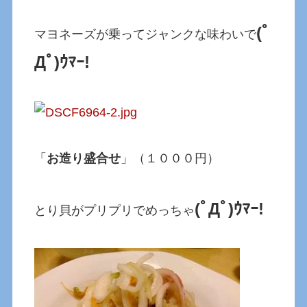
(ﾟ
マヨネーズが乗ってジャンクな味わいで
Дﾟ)ｳﾏｰ!
「
お造り盛合せ
」（１０００円）
(ﾟДﾟ)ｳﾏｰ!
とり貝がプリプリでめっちゃ