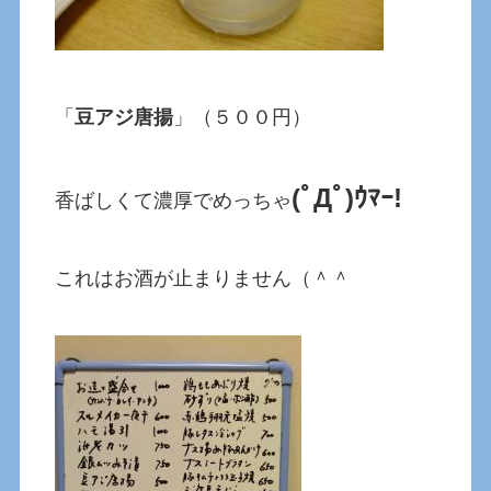
「
豆アジ唐揚
」（５００円）
(ﾟДﾟ)ｳﾏｰ!
香ばしくて濃厚でめっちゃ
これはお酒が止まりません（＾＾