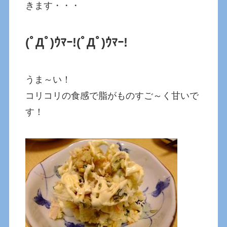
きます・・・
(ﾟДﾟ)ｳﾏｰ!
(ﾟДﾟ)ｳﾏｰ!
うま～い！
コリコリの食感で脂がものすご～く甘いで
す！