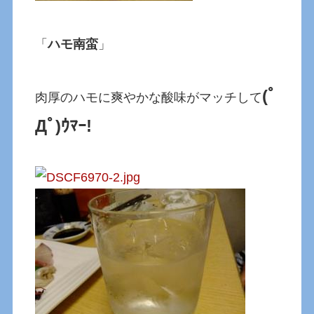
「
ハモ南蛮
」
(ﾟ
肉厚のハモに爽やかな酸味がマッチして
Дﾟ)ｳﾏｰ!