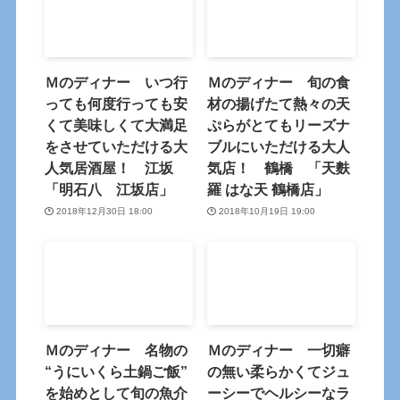
Ｍのディナー いつ行
Ｍのディナー 旬の食
っても何度行っても安
材の揚げたて熱々の天
くて美味しくて大満足
ぷらがとてもリーズナ
をさせていただける大
ブルにいただける大人
人気居酒屋！ 江坂
気店！ 鶴橋 「天麩
「明石八 江坂店」
羅 はな天 鶴橋店」
2018年12月30日 18:00
2018年10月19日 19:00
Ｍのディナー 名物の
Ｍのディナー 一切癖
“うにいくら土鍋ご飯”
の無い柔らかくてジュ
を始めとして旬の魚介
ーシーでヘルシーなラ