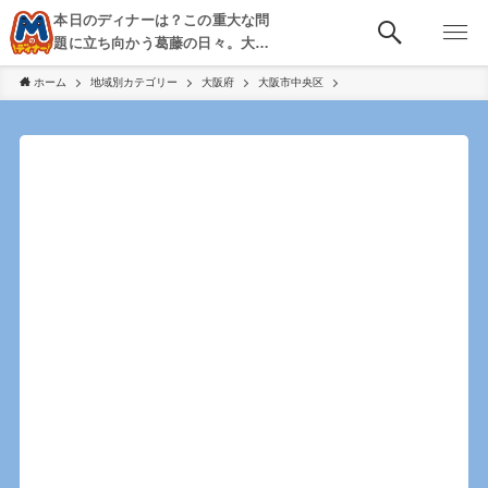
本日のディナーは？この重大な問
題に立ち向かう葛藤の日々。大
阪・京都・神戸を中心とした食べ
ホーム
地域別カテゴリー
大阪府
大阪市中央区
歩き、飲み歩きを綴る。