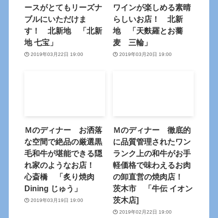
ースがとてもリーズナ
ワインが楽しめる素晴
ブルにいただけま
らしいお店！ 北新
す！ 北新地 「北新
地 「天麩羅とお蕎
地 七宝」
麦 三輪」
2019年03月22日 19:00
2019年03月20日 19:00
Ｍのディナー お洒落
Ｍのディナー 徹底的
な空間で絶品の厳選黒
に品質管理されたワン
毛和牛が堪能できる隠
ランク上の和牛がお手
れ家のようなお店！
軽価格で味わえるお肉
心斎橋 「炙り焼肉
の卸直営の焼肉店！
Dining じゅう」
茨木市 「牛伝 イオン
茨木店]
2019年03月19日 19:00
2019年02月22日 19:00