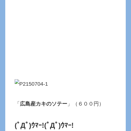
「
広島産カキのソテー
」（６００円）
(ﾟДﾟ)ｳﾏｰ!(ﾟДﾟ)ｳﾏｰ!