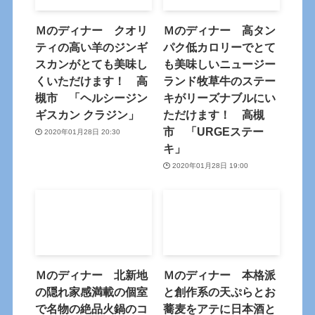
Ｍのディナー クオリ
Ｍのディナー 高タン
ティの高い羊のジンギ
パク低カロリーでとて
スカンがとても美味し
も美味しいニュージー
くいただけます！ 高
ランド牧草牛のステー
槻市 「ヘルシージン
キがリーズナブルにい
ギスカン クラジン」
ただけます！ 高槻
市 「URGEステー
2020年01月28日 20:30
キ」
2020年01月28日 19:00
Ｍのディナー 北新地
Ｍのディナー 本格派
の隠れ家感満載の個室
と創作系の天ぷらとお
で名物の絶品火鍋のコ
蕎麦をアテに日本酒と