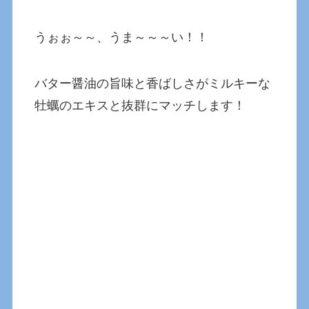
うぉぉ～～、うま～～～い！！
バター醤油の旨味と香ばしさがミルキーな
牡蠣のエキスと抜群にマッチします！