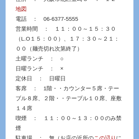
地図
電話 ： 06-6377-5555
営業時間 ： １１：００～１５：３０
（L.O１５：００）、１７：３０～２１：
００（麺売切れ次第終了）
土曜ランチ ： ○
日曜ランチ ： ×
定休日 ： 日曜日
客席 ： 1階・・カウンター５席・テー
ブル８席、２階・・テーブル１０席、座敷
１４席
喫煙 ： １１：００～１３：００のみ禁
煙
駐車場 ： 無（お店の近所の
この辺り
に