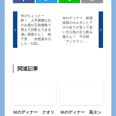
Ｍのちょっと一
Ｍのディナー 鮮度
杯！ 入手困難な幻
抜群のホルモンとア
のお酒が正規価格で
テの全てが安くて旨
買えて試飲もできる
い大人気の立ち飲み
凄い酒屋さん！ 南
屋さん！ 千日前
千里 「自然酒きの
「アンケラソ」
した・CIEL」
関連記事
Ｍのディナー クオリ
Ｍのディナー 高タン