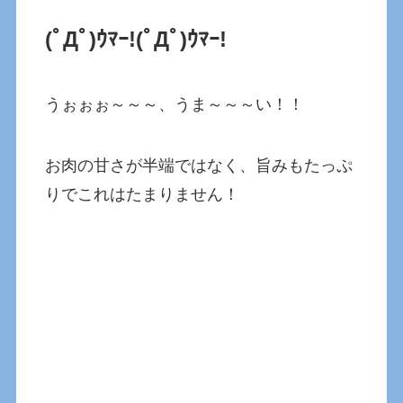
(ﾟДﾟ)ｳﾏｰ!(ﾟДﾟ)ｳﾏｰ!
うぉぉぉ～～～、うま～～～い！！
お肉の甘さが半端ではなく、旨みもたっぷ
りでこれはたまりません！