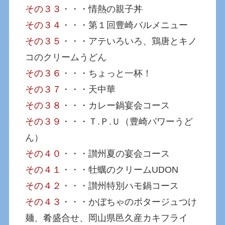
その３３
・・・情熱の親子丼
その３４
・・・第１回豊崎バルメニュー
その３５
・・・アテいろいろ、鶏唐とキノ
コのクリームうどん
その３６
・・・ちょっと一杯！
その３７
・・・天中華
その３８
・・・カレー鍋宴会コース
その３９
・・・Ｔ.Ｐ.Ｕ（豊崎パワーうど
ん）
その４０
・・・讃州夏の宴会コース
その４１
・・・牡蠣のクリームUDON
その４２
・・・讃州特別ハモ鍋コース
その４３
・・・かぼちゃのポタージュつけ
麺、肴盛合せ、岡山県邑久産カキフライ