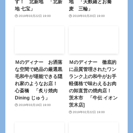
す！ 北新地 「北新
地 「天麩羅とお蕎
地 七宝」
麦 三輪」
2019年03月22日 19:00
2019年03月20日 19:00
Ｍのディナー お洒落
Ｍのディナー 徹底的
な空間で絶品の厳選黒
に品質管理されたワン
毛和牛が堪能できる隠
ランク上の和牛がお手
れ家のようなお店！
軽価格で味わえるお肉
心斎橋 「炙り焼肉
の卸直営の焼肉店！
Dining じゅう」
茨木市 「牛伝 イオン
茨木店]
2019年03月19日 19:00
2019年02月22日 19:00