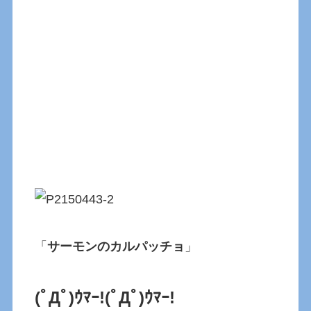
「
サーモンのカルパッチョ
」
(ﾟДﾟ)ｳﾏｰ!(ﾟДﾟ)ｳﾏｰ!