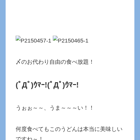
〆のお代わり自由の食べ放題！
(ﾟДﾟ)ｳﾏｰ!(ﾟДﾟ)ｳﾏｰ!
うぉぉ～～、うま～～～い！！
何度食べてもこのうどんは本当に美味しい
ですね～！