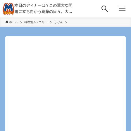
本日のディナーは？この重大な問
題に立ち向かう葛藤の日々。大
阪・京都・神戸を中心とした食べ
ホーム
料理別カテゴリー
うどん
歩き、飲み歩きを綴る。