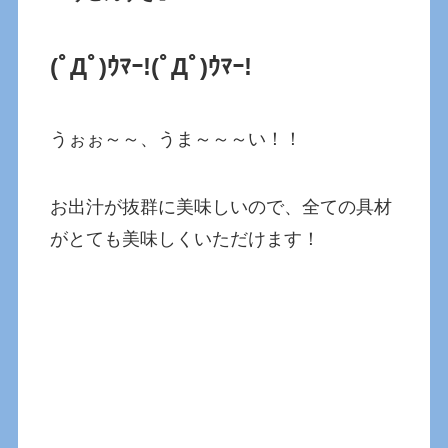
(ﾟДﾟ)ｳﾏｰ!(ﾟДﾟ)ｳﾏｰ!
うぉぉ～～、うま～～～い！！
お出汁が抜群に美味しいので、全ての具材
がとても美味しくいただけます！