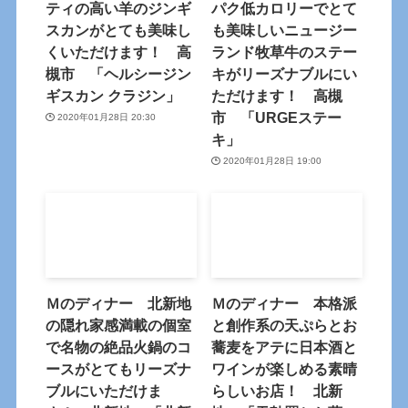
ティの高い羊のジンギ
パク低カロリーでとて
スカンがとても美味し
も美味しいニュージー
くいただけます！ 高
ランド牧草牛のステー
槻市 「ヘルシージン
キがリーズナブルにい
ギスカン クラジン」
ただけます！ 高槻
市 「URGEステー
2020年01月28日 20:30
キ」
2020年01月28日 19:00
Ｍのディナー 北新地
Ｍのディナー 本格派
の隠れ家感満載の個室
と創作系の天ぷらとお
で名物の絶品火鍋のコ
蕎麦をアテに日本酒と
ースがとてもリーズナ
ワインが楽しめる素晴
ブルにいただけま
らしいお店！ 北新