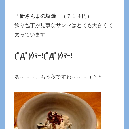
「
新さんまの塩焼
」（７１４円）
飾り包丁が見事なサンマはとても大きくて
太っています！
(ﾟДﾟ)ｳﾏｰ!
(ﾟДﾟ)ｳﾏｰ!
あ～～～、もう秋ですね～～～（＾＾