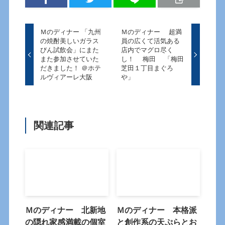
Ｍのディナー 「九州
Ｍのディナー 超満
の焼酎美しいガラス
員の広くて活気ある
びん試飲会」にまた
店内でマグロ尽く
また参加させていた
し！ 梅田 「梅田
だきました！ ＠ホテ
芝田１丁目まぐろ
ルヴィアーレ大阪
や」
関連記事
Ｍのディナー 北新地
Ｍのディナー 本格派
の隠れ家感満載の個室
と創作系の天ぷらとお