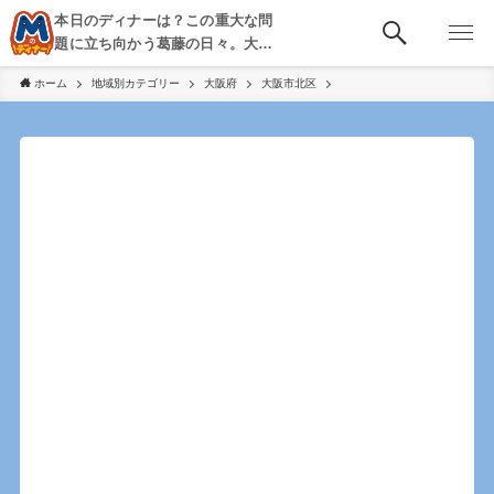
本日のディナーは？この重大な問
題に立ち向かう葛藤の日々。大
阪・京都・神戸を中心とした食べ
ホーム
地域別カテゴリー
大阪府
大阪市北区
歩き、飲み歩きを綴る。