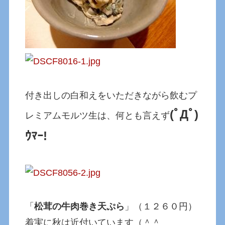
付き出しの白和えをいただきながら飲むプ
(ﾟДﾟ)
レミアムモルツ生は、何とも言えず
ｳﾏｰ!
「
松茸の牛肉巻き天ぷら
」（１２６０円）
着実に秋は近付いています（＾＾