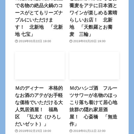
で名物の絶品火鍋のコ
蕎麦をアテに日本酒と
ースがとてもリーズナ
ワインが楽しめる素晴
ブルにいただけま
らしいお店！ 北新
す！ 北新地 「北新
地 「天麩羅とお蕎
地 七宝」
麦 三輪」
2019年03月22日 19:00
2019年03月20日 19:00
Ｍのディナー 本格的
Ｍのハシゴ酒 フルー
なお酒のアテがお手軽
ツサワーが名物のほっ
な価格でいただける大
こり落ち着けて居心地
人気居酒屋！ 福島
抜群の隠れ家居酒
区 「弘大Z（ひろし
屋！ 心斎橋 「無造
だいゼット）」
作」
2019年02月15日 19:00
2019年01月11日 22:00