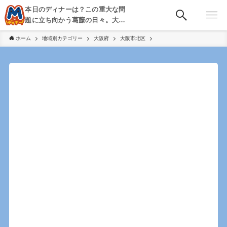
本日のディナーは？この重大な問
題に立ち向かう葛藤の日々。大
阪・京都・神戸を中心とした食べ
ホーム
地域別カテゴリー
大阪府
大阪市北区
歩き、飲み歩きを綴る。