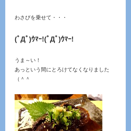
わさびを乗せて・・・
(ﾟДﾟ)ｳﾏｰ!
(ﾟДﾟ)ｳﾏｰ!
うま～い！
あっという間にとろけてなくなりました
（＾＾