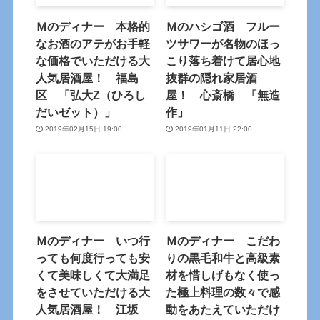
Ｍのディナー 本格的
Ｍのハシゴ酒 フルー
なお酒のアテがお手軽
ツサワーが名物のほっ
な価格でいただける大
こり落ち着けて居心地
人気居酒屋！ 福島
抜群の隠れ家居酒
区 「弘大Z（ひろし
屋！ 心斎橋 「無造
だいゼット）」
作」
2019年02月15日 19:00
2019年01月11日 22:00
Ｍのディナー いつ行
Ｍのディナー こだわ
っても何度行っても安
りの黒毛和牛と高級素
くて美味しくて大満足
材を惜しげもなく使っ
をさせていただける大
た極上料理の数々で感
人気居酒屋！ 江坂
動をあたえていただけ