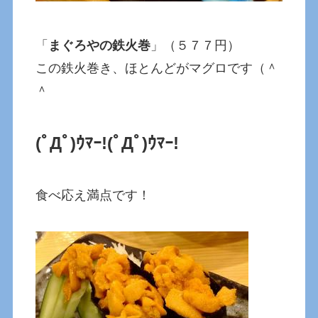
「
まぐろやの鉄火巻
」（５７７円）
この鉄火巻き、ほとんどがマグロです（＾
＾
(ﾟДﾟ)ｳﾏｰ!
(ﾟДﾟ)ｳﾏｰ!
食べ応え満点です！