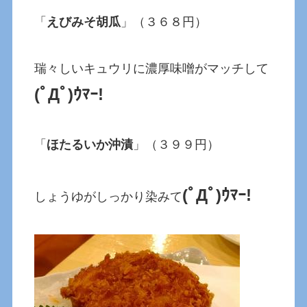
「
えびみそ胡瓜
」（３６８円）
瑞々しいキュウリに濃厚味噌がマッチして
(ﾟДﾟ)ｳﾏｰ!
「
ほたるいか沖漬
」（３９９円）
(ﾟДﾟ)ｳﾏｰ!
しょうゆがしっかり染みて