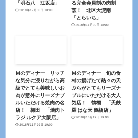
「明石八 江坂店」
る完全会員制の肉割
烹！ 北区大淀南
2018年12月30日 18:00
「とらいち」
2018年11月30日 18:00
Ｍのディナー リッチ
Ｍのディナー 旬の食
な気分に浸りながら高
材の揚げたて熱々の天
級でとても美味しいお
ぷらがとてもリーズナ
肉が意外にリーズナブ
ブルにいただける大人
ルいただける焼肉の名
気店！ 鶴橋 「天麩
店！ 梅田 「焼肉ト
羅 はな天 鶴橋店」
ラジ ルクア大阪店」
2018年10月19日 19:00
2018年11月26日 19:00