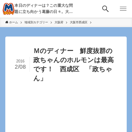
本日のディナーは？この重大な問
題に立ち向かう葛藤の日々。大
阪・京都・神戸を中心とした食べ
ホーム
地域別カテゴリー
大阪府
大阪市西成区
歩き、飲み歩きを綴る。
Ｍのディナー 鮮度抜群の
政ちゃんのホルモンは最高
2016
2/08
です！ 西成区 「政ちゃ
ん」