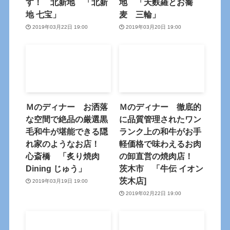
す！ 北新地 「北新
地 「天麩羅とお蕎
地 七宝」
麦 三輪」
2019年03月22日 19:00
2019年03月20日 19:00
Ｍのディナー お洒落
Ｍのディナー 徹底的
な空間で絶品の厳選黒
に品質管理されたワン
毛和牛が堪能できる隠
ランク上の和牛がお手
れ家のようなお店！
軽価格で味わえるお肉
心斎橋 「炙り焼肉
の卸直営の焼肉店！
Dining じゅう」
茨木市 「牛伝 イオン
茨木店]
2019年03月19日 19:00
2019年02月22日 19:00