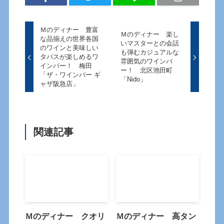
Ｍのディナー 豊富
Ｍのディナー 楽し
な品揃えの世界各国
いマスターとの会話
のワインと美味しい
も弾むカジュアルな
タパスが楽しめるワ
雰囲気のワインバ
インバー！ 梅田
ー！ 北区池田町
「ザ・ワインバー ギ
「Nido」
ャザ阪急店」
関連記事
Ｍのディナー クオリ
Ｍのディナー 高タン