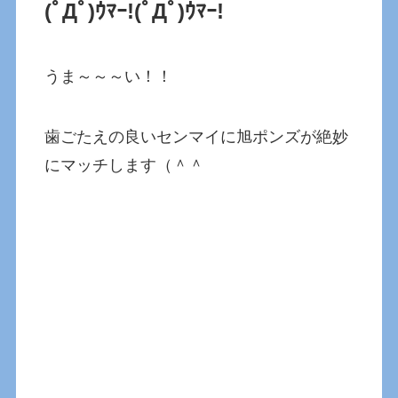
(ﾟДﾟ)ｳﾏｰ!
(ﾟДﾟ)ｳﾏｰ!
うま～～～い！！
歯ごたえの良いセンマイに旭ポンズが絶妙
にマッチします（＾＾