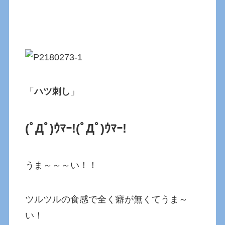
「
ハツ刺し
」
(ﾟДﾟ)ｳﾏｰ!
(ﾟДﾟ)ｳﾏｰ!
うま～～～い！！
ツルツルの食感で全く癖が無くてうま～
い！