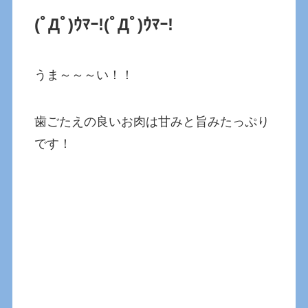
(ﾟДﾟ)ｳﾏｰ!
(ﾟДﾟ)ｳﾏｰ!
うま～～～い！！
歯ごたえの良いお肉は甘みと旨みたっぷり
です！