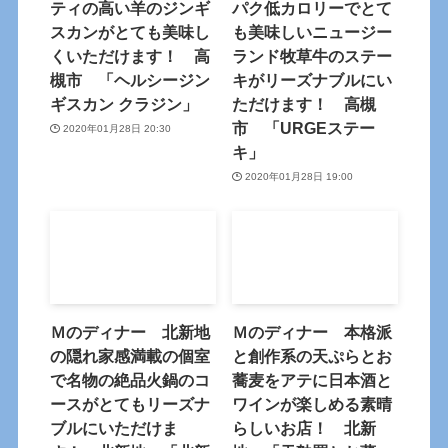
ティの高い羊のジンギ
パク低カロリーでとて
スカンがとても美味し
も美味しいニュージー
くいただけます！ 高
ランド牧草牛のステー
槻市 「ヘルシージン
キがリーズナブルにい
ギスカン クラジン」
ただけます！ 高槻
市 「URGEステー
2020年01月28日 20:30
キ」
2020年01月28日 19:00
Ｍのディナー 北新地
Ｍのディナー 本格派
の隠れ家感満載の個室
と創作系の天ぷらとお
で名物の絶品火鍋のコ
蕎麦をアテに日本酒と
ースがとてもリーズナ
ワインが楽しめる素晴
ブルにいただけま
らしいお店！ 北新