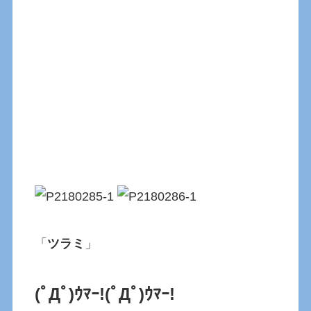
「
ツラミ
」
(ﾟДﾟ)ｳﾏｰ!
(ﾟДﾟ)ｳﾏｰ!