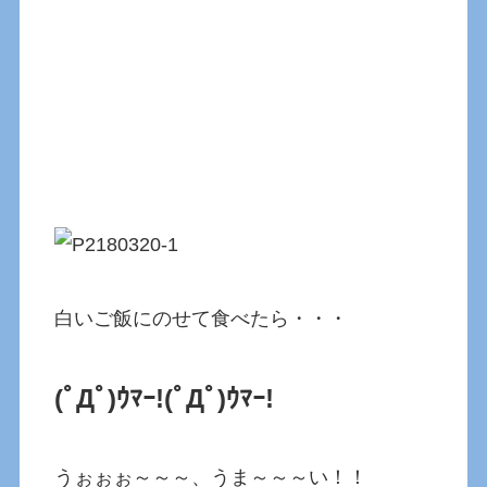
白いご飯にのせて食べたら・・・
(ﾟДﾟ)ｳﾏｰ!
(ﾟДﾟ)ｳﾏｰ!
うぉぉぉ～～～、うま～～～い！！