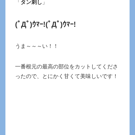
「
タン刺し
」
(ﾟДﾟ)ｳﾏｰ!
(ﾟДﾟ)ｳﾏｰ!
うま～～～い！！
一番根元の最高の部位をカットしてくださ
ったので、とにかく甘くて美味しいです！