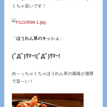
くちゃ旨いです！
「
ほうれん草のキッシュ
」
(ﾟДﾟ)ｳﾏｰ!
(ﾟДﾟ)ｳﾏｰ!
め～っちゃくちゃほうれん草の風味が濃厚
で旨～い！