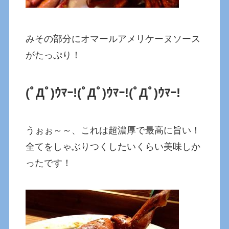
みその部分にオマールアメリケーヌソース
がたっぷり！
(ﾟДﾟ)ｳﾏｰ!
(ﾟДﾟ)ｳﾏｰ!
(ﾟДﾟ)ｳﾏｰ!
うぉぉ～～、これは超濃厚で最高に旨い！
全てをしゃぶりつくしたいくらい美味しか
ったです！