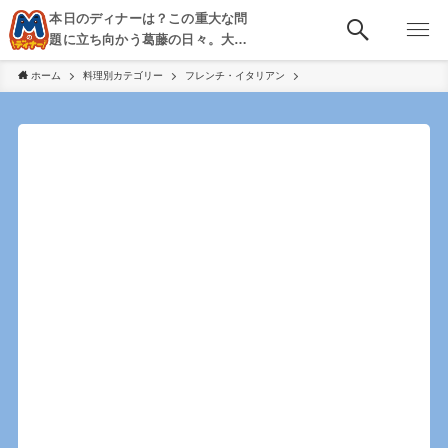
本日のディナーは？この重大な問
題に立ち向かう葛藤の日々。大
阪・京都・神戸を中心とした食べ
ホーム
料理別カテゴリー
フレンチ・イタリアン
歩き、飲み歩きを綴る。