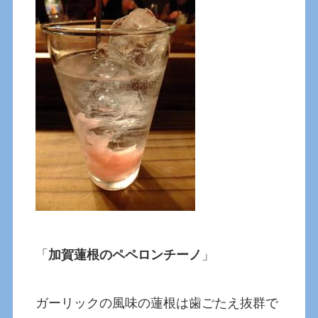
「
加賀蓮根のペペロンチーノ
」
ガーリックの風味の蓮根は歯ごたえ抜群で