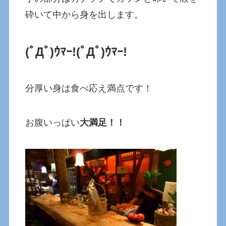
砕いて中から身を出します。
(ﾟДﾟ)ｳﾏｰ!
(ﾟДﾟ)ｳﾏｰ!
分厚い身は食べ応え満点です！
お腹いっぱい
大満足！！