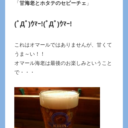
「
甘海老とホタテのセビーチェ
」
(ﾟДﾟ)ｳﾏｰ!
(ﾟДﾟ)ｳﾏｰ!
これはオマールではありませんが、甘くて
うま～い！！
オマール海老は最後のお楽しみということ
で・・・