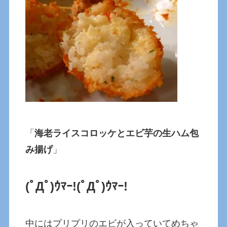
「
海老ライスコロッケとエビ芋の生ハム包
み揚げ
」
(ﾟДﾟ)ｳﾏｰ!
(ﾟДﾟ)ｳﾏｰ!
中にはプリプリのエビが入っていてめちゃ