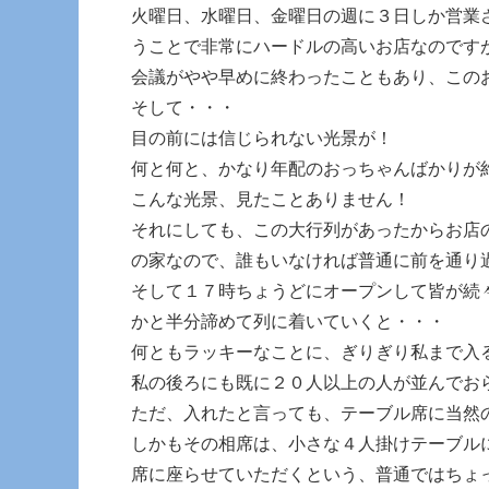
火曜日、水曜日、金曜日の週に３日しか営業
うことで非常にハードルの高いお店なのです
会議がやや早めに終わったこともあり、この
そして・・・
目の前には信じられない光景が！
何と何と、かなり年配のおっちゃんばかりが
こんな光景、見たことありません！
それにしても、この大行列があったからお店
の家なので、誰もいなければ普通に前を通り
そして１７時ちょうどにオープンして皆が続
かと半分諦めて列に着いていくと・・・
何ともラッキーなことに、ぎりぎり私まで入
私の後ろにも既に２０人以上の人が並んでお
ただ、入れたと言っても、テーブル席に当然
しかもその相席は、小さな４人掛けテーブル
席に座らせていただくという、普通ではちょ