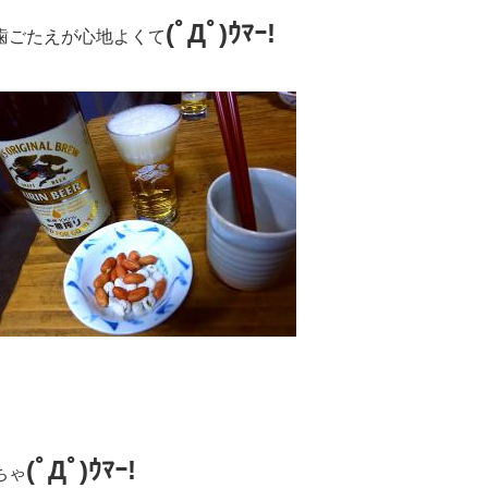
(ﾟДﾟ)ｳﾏｰ!
歯ごたえが心地よくて
(ﾟДﾟ)ｳﾏｰ!
ちゃ