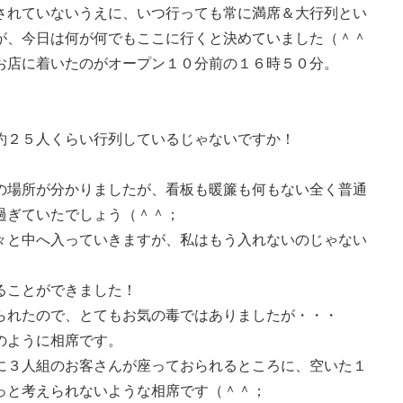
されていないうえに、いつ行っても常に満席＆大行列とい
が、今日は何が何でもここに行くと決めていました（＾＾
お店に着いたのがオープン１０分前の１６時５０分。
約２５人くらい行列しているじゃないですか！
の場所が分かりましたが、看板も暖簾も何もない全く普通
過ぎていたでしょう（＾＾；
々と中へ入っていきますが、私はもう入れないのじゃない
ることができました！
られたので、とてもお気の毒ではありましたが・・・
のように相席です。
に３人組のお客さんが座っておられるところに、空いた１
っと考えられないような相席です（＾＾；