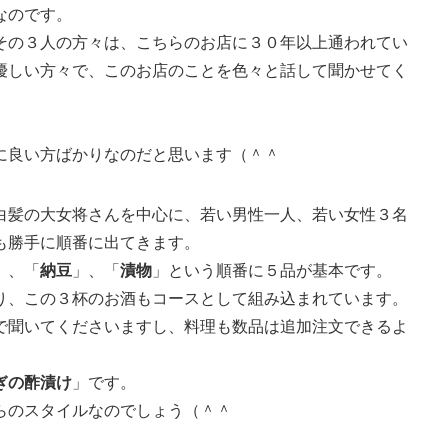
なのです。
その３人の方々は、こちらのお店に３０年以上通われてい
優しい方々で、このお店のことを色々と話して聞かせてく
に良い方ばかりなのだと思います（＾＾
白髪の大女将さんを中心に、若い男性一人、若い女性３名
も勝手に順番に出てきます。
」、「
納豆
」、「
漬物
」という順番に５品が基本です。
り、この３杯のお酒もコースとして組み込まれています。
で聞いてくださいますし、料理も数品は追加注文できるよ
ぎの酢漬け
」です。
らのスタイルなのでしょう（＾＾