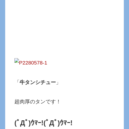
「
牛タンシチュー
」
超肉厚のタンです！
(ﾟДﾟ)ｳﾏｰ!(ﾟДﾟ)ｳﾏｰ!