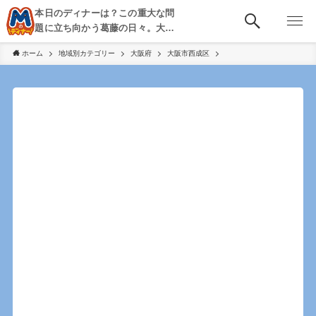
本日のディナーは？この重大な問
題に立ち向かう葛藤の日々。大
阪・京都・神戸を中心とした食べ
ホーム
地域別カテゴリー
大阪府
大阪市西成区
歩き、飲み歩きを綴る。