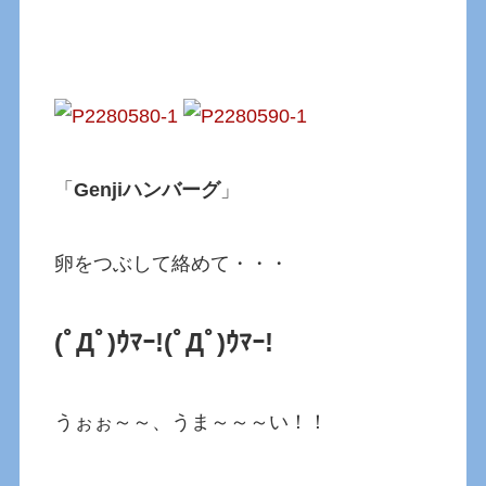
「
Genjiハンバーグ
」
卵をつぶして絡めて・・・
(ﾟДﾟ)ｳﾏｰ!(ﾟДﾟ)ｳﾏｰ!
うぉぉ～～、うま～～～い！！