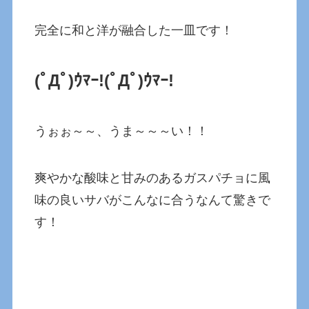
完全に和と洋が融合した一皿です！
(ﾟДﾟ)ｳﾏｰ!(ﾟДﾟ)ｳﾏｰ!
うぉぉ～～、うま～～～い！！
爽やかな酸味と甘みのあるガスパチョに風
味の良いサバがこんなに合うなんて驚きで
す！