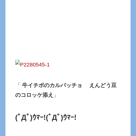
「
牛イチボのカルパッチョ えんどう豆
のコロッケ添え
」
(ﾟДﾟ)ｳﾏｰ!(ﾟДﾟ)ｳﾏｰ!