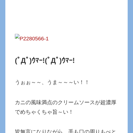
(ﾟДﾟ)ｳﾏｰ!(ﾟДﾟ)ｳﾏｰ!
うぉぉ～～、うま～～～い！！
カニの風味満点のクリームソースが超濃厚
でめちゃくちゃ旨～い！
皆無言になりながら、手も口の周りもべと