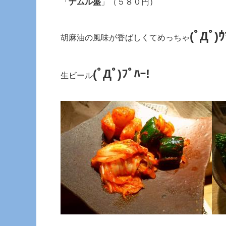
「
ナムル盛
」（５８０円）
(ﾟДﾟ)ｳ
胡麻油の風味が香ばしくてめっちゃ
(ﾟДﾟ)ﾌﾟﾊｰ!
生ビール