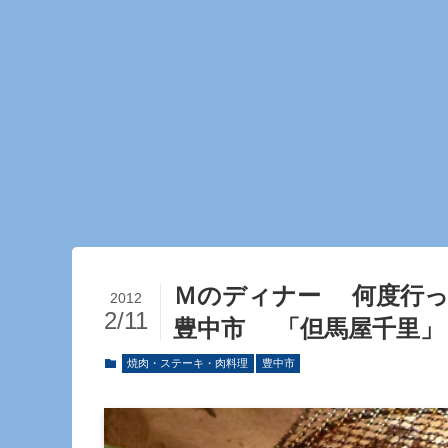
Ｍのディナー 何度行
2012
2/11
豊中市 「但馬屋千里」
焼肉・ステーキ・肉料理
豊中市