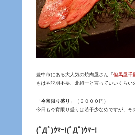
豊中市にある大人気の焼肉屋さん「
但馬屋千
もはや説明不要、北摂一と言っていいくらい
「
今宵限り盛り
」（６０００円）
今日も今宵限り盛りは若干少なめですが、そ
(ﾟДﾟ)ｳﾏｰ!
(ﾟДﾟ)ｳﾏｰ!