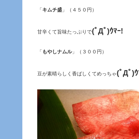
「
キムチ盛
」（４５０円）
(ﾟДﾟ)ｳﾏｰ!
甘辛くて旨味たっぷりで
「
もやしナムル
」（３００円）
(ﾟДﾟ)ｳ
豆が素晴らしく香ばしくてめっちゃ