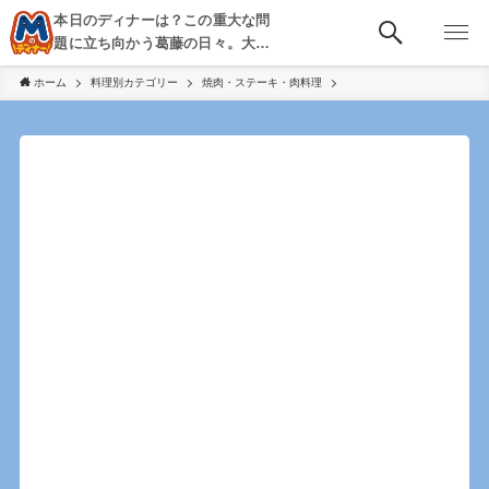
本日のディナーは？この重大な問
題に立ち向かう葛藤の日々。大
阪・京都・神戸を中心とした食べ
ホーム
料理別カテゴリー
焼肉・ステーキ・肉料理
歩き、飲み歩きを綴る。