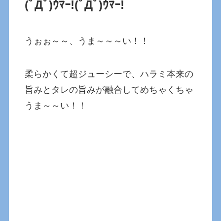
(ﾟДﾟ)ｳﾏｰ!
(ﾟДﾟ)ｳﾏｰ!
うぉぉ～～、うま～～～い！！
柔らかくて超ジューシーで、ハラミ本来の
旨みとタレの旨みが融合してめちゃくちゃ
うま～～い！！