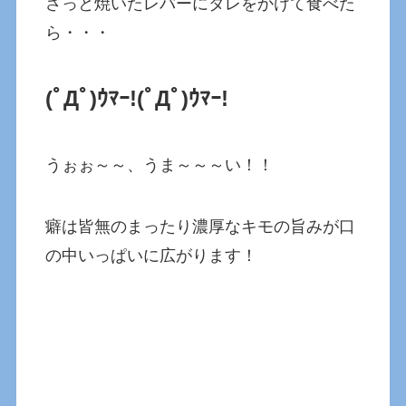
さっと焼いたレバーにタレをかけて食べた
ら・・・
(ﾟДﾟ)ｳﾏｰ!
(ﾟДﾟ)ｳﾏｰ!
うぉぉ～～、うま～～～い！！
癖は皆無のまったり濃厚なキモの旨みが口
の中いっぱいに広がります！