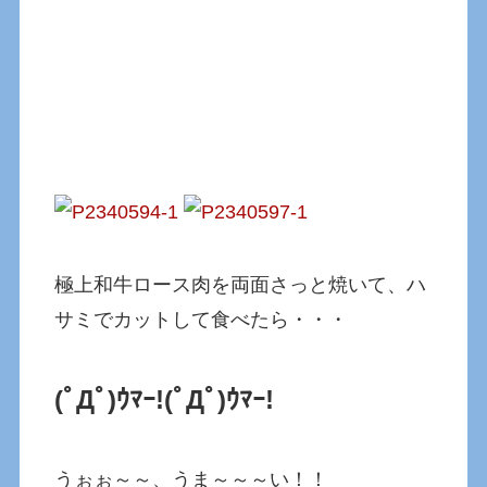
極上和牛ロース肉を両面さっと焼いて、ハ
サミでカットして食べたら・・・
(ﾟДﾟ)ｳﾏｰ!
(ﾟДﾟ)ｳﾏｰ!
うぉぉ～～、うま～～～い！！