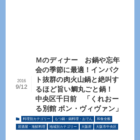
Ｍのディナー お鍋や忘年
会の季節に最適！インパク
ト抜群の肉火山鍋と絶叫す
2016
9/12
るほど旨い鯛丸ごと鍋！
中央区千日前 「くれおー
る別館 ボン・ヴィヴァン」
料理別カテゴリー
もつ鍋・鍋料理・おでん
和食全般
居酒屋・海鮮料理
地域別カテゴリー
大阪府
大阪市中央区