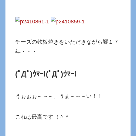
チーズの鉄板焼きをいただきながら響１７
年・・・
(ﾟДﾟ)ｳﾏｰ!
(ﾟДﾟ)ｳﾏｰ!
うぉぉぉ～～～、うま～～～い！！
これは最高です（＾＾