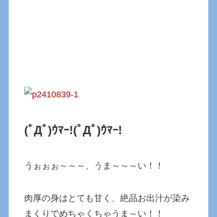
(ﾟДﾟ)ｳﾏｰ!
(ﾟДﾟ)ｳﾏｰ!
うぉぉぉ～～～、うま～～～い！！
肉厚の身はとても甘く、絶品お出汁が染み
まくりでめちゃくちゃうま～い！！