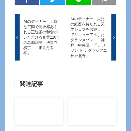
Ｍのディナー 栄光
Ｍのディナー 上質
の経歴を持たれる天
な空間で高級感あふ
才シェフをお迎えし
れる正統派の和食が
てリニューアルした
いただける創業120年
グランメゾン！ 神
の老舗割烹 法善寺
戸市中央区 「ラ メ
横丁 「正弁丹吾
ゾン ドゥ グラシアニ
亭」
神戸北野」
関連記事