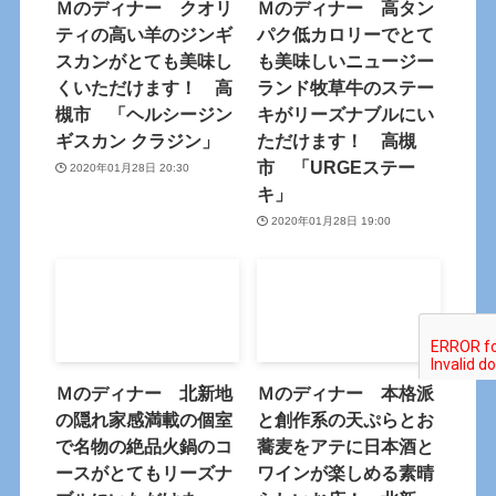
Ｍのディナー クオリ
Ｍのディナー 高タン
ティの高い羊のジンギ
パク低カロリーでとて
スカンがとても美味し
も美味しいニュージー
くいただけます！ 高
ランド牧草牛のステー
槻市 「ヘルシージン
キがリーズナブルにい
ギスカン クラジン」
ただけます！ 高槻
市 「URGEステー
2020年01月28日 20:30
キ」
2020年01月28日 19:00
Ｍのディナー 北新地
Ｍのディナー 本格派
の隠れ家感満載の個室
と創作系の天ぷらとお
で名物の絶品火鍋のコ
蕎麦をアテに日本酒と
ースがとてもリーズナ
ワインが楽しめる素晴