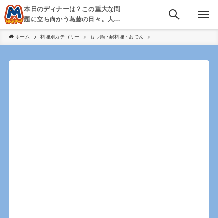
本日のディナーは？この重大な問
題に立ち向かう葛藤の日々。大
阪・京都・神戸を中心とした食べ
ホーム
料理別カテゴリー
もつ鍋・鍋料理・おでん
歩き、飲み歩きを綴る。