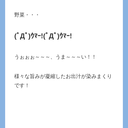
野菜・・・
(ﾟДﾟ)ｳﾏｰ!
(ﾟДﾟ)ｳﾏｰ!
うぉぉぉ～～～、うま～～～い！！
様々な旨みが凝縮したお出汁が染みまくり
です！