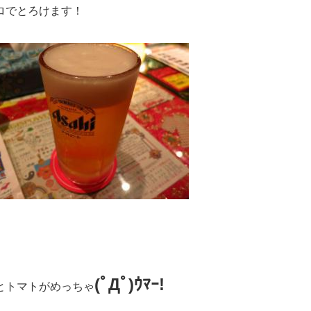
ロでとろけます！
(ﾟДﾟ)ｳﾏｰ!
とトマトがめっちゃ