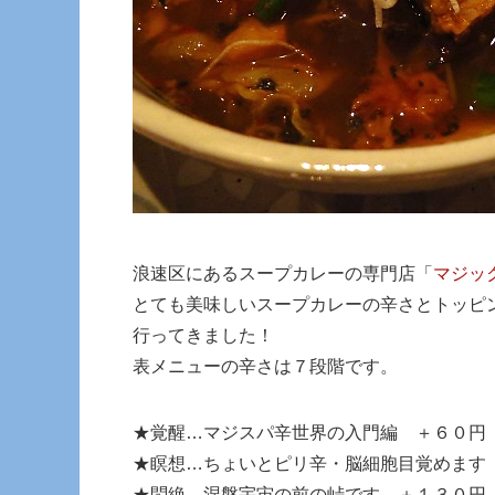
浪速区にあるスープカレーの専門店「
マジッ
とても美味しいスープカレーの辛さとトッピ
行ってきました！
表メニューの辛さは７段階です。
★覚醒…マジスパ辛世界の入門編 ＋６０円
★瞑想…ちょいとピリ辛・脳細胞目覚めます
★悶絶…涅槃宇宙の前の峠です ＋１３０円