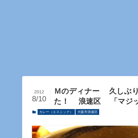
Ｍのディナー 久しぶ
2012
8/10
た！ 浪速区 「マジ
カレー（エスニック）
大阪市浪速区