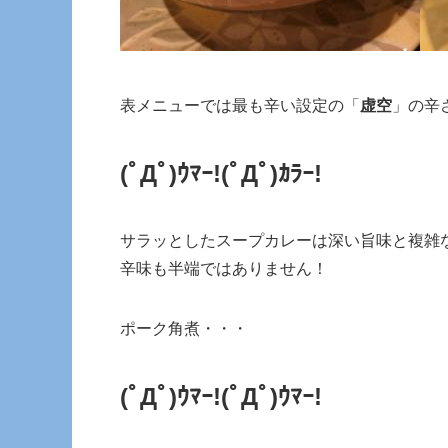
表メニューでは最も辛い設定の「
虚空
」の辛
(ﾟДﾟ)ｳﾏｰ!
(ﾟДﾟ)ｶﾗｰ!
サラッとしたスープカレーは深い旨味と複雑
辛味も半端ではありません！
ポーク角煮・・・
(ﾟДﾟ)ｳﾏｰ!
(ﾟДﾟ)ｳﾏｰ!