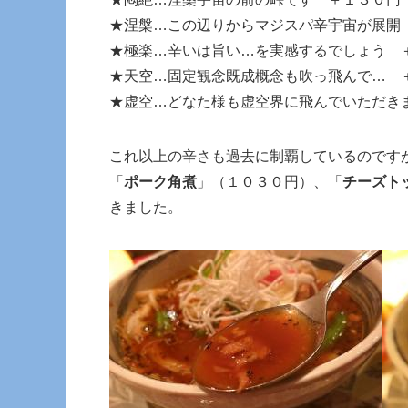
★涅槃…この辺りからマジスパ辛宇宙が展開
★極楽…辛いは旨い…を実感するでしょう 
★天空…固定観念既成概念も吹っ飛んで… 
★虚空…どなた様も虚空界に飛んでいただき
これ以上の辛さも過去に制覇しているのです
「
ポーク角煮
」（１０３０円）、「
チーズト
きました。