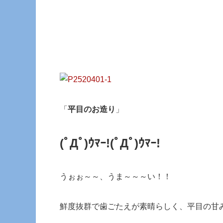
「
平目のお造り
」
(ﾟДﾟ)ｳﾏｰ!
(ﾟДﾟ)ｳﾏｰ!
うぉぉ～～、うま～～～い！！
鮮度抜群で歯ごたえが素晴らしく、平目の甘