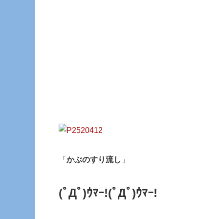
「
かぶのすり流し
」
(ﾟДﾟ)ｳﾏｰ!
(ﾟДﾟ)ｳﾏｰ!