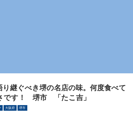
語り継ぐべき堺の名店の味。何度食べて
さです！ 堺市 「たこ吉」
ー
大阪府
堺市