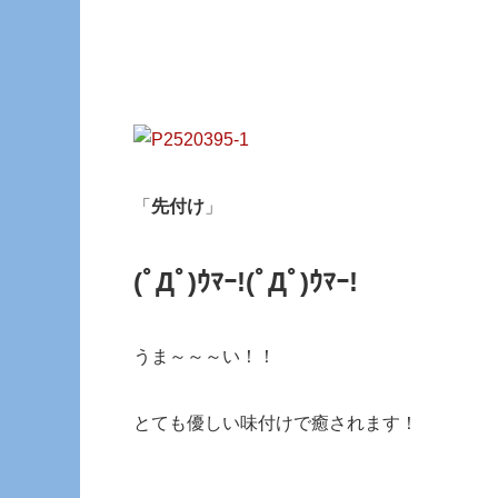
「
先付け
」
(ﾟДﾟ)ｳﾏｰ!
(ﾟДﾟ)ｳﾏｰ!
うま～～～い！！
とても優しい味付けで癒されます！