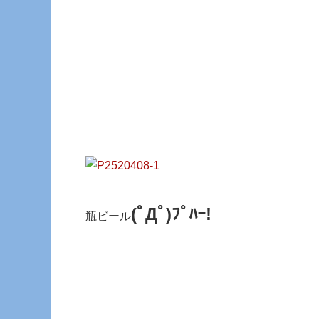
(ﾟДﾟ)ﾌﾟﾊｰ!
瓶ビール