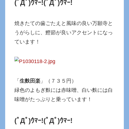
(ﾟДﾟ)ｳﾏｰ!
(ﾟДﾟ)ｳﾏｰ!
焼きたての歯ごたえと風味の良い万願寺と
うがらしに、鰹節が良いアクセントになっ
ています！
「
生麩田楽
」（７３５円）
緑色のよもぎ麩には赤味噌、白い麩には白
味噌がたっぷりと乗っています！
(ﾟДﾟ)ｳﾏｰ!
(ﾟДﾟ)ｳﾏｰ!