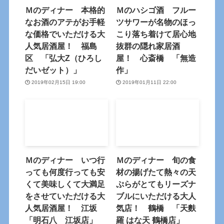
Ｍのディナー 本格的
Ｍのハシゴ酒 フルー
なお酒のアテがお手軽
ツサワーが名物のほっ
な価格でいただける大
こり落ち着けて居心地
人気居酒屋！ 福島
抜群の隠れ家居酒
区 「弘大Z（ひろし
屋！ 心斎橋 「無造
だいゼット）」
作」
2019年02月15日 19:00
2019年01月11日 22:00
Ｍのディナー いつ行
Ｍのディナー 旬の食
っても何度行っても安
材の揚げたて熱々の天
くて美味しくて大満足
ぷらがとてもリーズナ
をさせていただける大
ブルにいただける大人
人気居酒屋！ 江坂
気店！ 鶴橋 「天麩
「明石八 江坂店」
羅 はな天 鶴橋店」