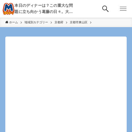
本日のディナーは？この重大な問
題に立ち向かう葛藤の日々。大
阪・京都・神戸を中心とした食べ
ホーム
地域別カテゴリー
京都府
京都市東山区
歩き、飲み歩きを綴る。