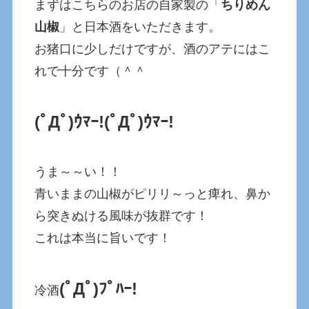
まずはこちらのお店の自家製の「
ちりめん
山椒
」と日本酒をいただきます。
お猪口に少しだけですが、酒のアテにはこ
れで十分です（＾＾
(ﾟДﾟ)ｳﾏｰ!
(ﾟДﾟ)ｳﾏｰ!
うま～～い！！
青いままの山椒がピリリ～っと痺れ、鼻か
ら突きぬける風味が抜群です！
これは本当に旨いです！
(ﾟДﾟ)ﾌﾟﾊｰ!
冷酒