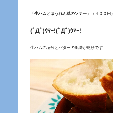
「
生ハムとほうれん草のソテー
」（４００円
(ﾟДﾟ)ｳﾏｰ!
(ﾟДﾟ)ｳﾏｰ!
生ハムの塩分とバターの風味が絶妙です！