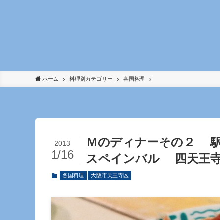
ホーム
料理別カテゴリー
各国料理
Ｍのディナーその２ 駅
2013
1/16
スペインバル 四天王
各国料理
大阪市天王寺区