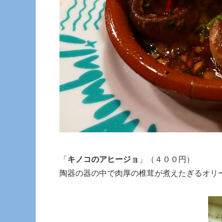
「
キノコのアヒージョ
」（４００円）
陶器の器の中で肉厚の椎茸が煮えたぎるオリ