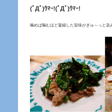
(ﾟДﾟ)ｳﾏｰ!
(ﾟДﾟ)ｳﾏｰ!
噛めば噛むほど凝縮した旨味がぎゅ～っと染